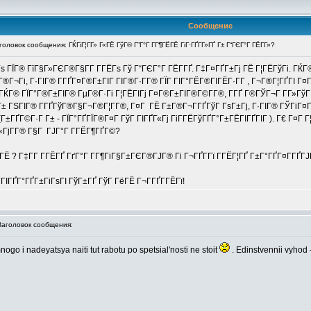
Сообщение
ловок сообщения: ГЌГіГ¦Г­Г» Г«ГЁ ГўГ® Г”Г°Г Г­Г¶ГЁГЁ ГіГ·ГҐГ­Г»ГҐ Г± Г“ГЄГ°Г ГЁГ­Г»?
 ГЇГ® ГїГ§Г»ГЄГ®Г§Г­Г Г­ГЁГѕ Гў Г“ГЄГ°Г ГЁГ­ГҐ. Г‡Г¤ГҐГ±Гј ГЁ Г¦ГЁГўГі. ГЌГ
Г®Г¬Гі, Г·ГІГ® Г­ГҐГ¤Г®Г±ГІГ ГІГ®Г·Г­Г® ГЇГ ГІГ°ГЁГ®ГІГЁГ·Г­Г , Г¬Г®Г¦ГҐГІ
 ГЌГ® ГЇГ°Г®Г±ГІГ® ГµГ®Г·Гі Г¦ГЁГІГј Г¤Г®Г±ГІГ®Г©Г­Г®, Г­ГҐ Г®ГЎГ¬Г Г­Г»ГўГ ГІ
Г Г± ГЅГІГ® Г­ГҐГўГ®Г§Г¬Г®Г¦Г­Г®, Г¤Г ГЁ Г±Г®Г¬Г­ГҐГўГ ГѕГ±Гј, Г·ГІГ® ГЎГіГ¤Г
(Г±ГҐГ©Г·Г Г± - ГЇГ°ГҐГЇГ®Г¤Г ГўГ ГІГҐГ«Гј ГіГ­ГЁГўГҐГ°Г±ГЁГІГҐГІГ ). Г€ Г¤Г Г¦
«ГјГ­Г® Г§Г ГЈГ°Г Г­ГЁГ¶ГҐГ©?
Ё ? Г‡Г­Г Г­ГЁГҐ ГґГ°Г Г­Г¶ГіГ§Г±ГЄГ®ГЈГ® Гі Г¬ГҐГ­Гї Г­ГЁГ¦ГҐ Г±Г°ГҐГ¤Г­ГҐГ
­ГІГҐГ°ГҐГ±ГіГѕГІ ГўГ±ГҐ ГўГ ГёГЁ Г¬Г­ГҐГ­ГЁГї!
головок сообщения:
 mnogo i nadeyatsya naiti tut rabotu po spetsial'nosti ne stoit
. Edinstvennii vyhod -