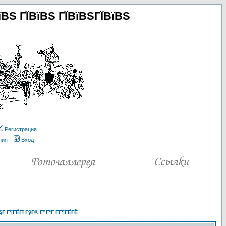
їВЅ ГЇВїВЅ ГЇВїВЅГЇВїВЅ
Регистрация
ния
Вход
§Г Г¶ГЁГї ГўГ® Г”Г°Г Г­Г¶ГЁГЁ