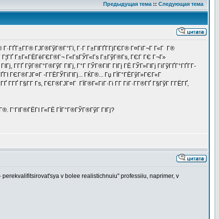
Предыдущая тема
::
Следующая тема
® Г·ГҐГ±Г­Г® ГЈГ®ГўГ®Г°Гї, Г·Г Г±ГІГҐГ­ГјГЄГ® Г¤ГіГ¬Г Г«Г Г®
 Г¤Г Г¦ГҐ Г±Г«ГЁГёГЄГ®Г¬ Г«ГѕГЎГ«Гѕ Г±ГўГ®Гѕ, ГЄГ ГЄ Г¬Г»
Гј, Г­ГҐ ГўГ®Г°Г®ГўГ ГІГј, Г°Г ГЎГ®ГІГ ГІГј ГЁ ГЎГ»ГІГј ГіГўГҐГ°ГҐГ­Г­
ҐГІ ГЄГ®ГЈГ¤Г -Г­ГЁГЎГіГІГј... ГЌГ®... Гџ ГЇГ°ГЁГўГ»ГЄГ«Г
ГҐ Г­ГҐ Г§Г­Г Гѕ, ГЄГ®ГЈГ¤Г ГЇГ®Г«ГіГ·Гі Г­Г ГіГ·Г­Г®ГҐ Г§ГўГ Г­ГЁГҐ,
ЈГ®. Г‘ГІГ®ГЁГІ Г«ГЁ ГЇГ°Г®ГЎГ®ГўГ ГІГј?
 perekvalifitsirovat'sya v bolee realistichnuiu" professiiu, naprimer, v