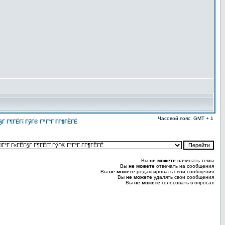
Часовой пояс: GMT + 1
§Г Г¶ГЁГї ГўГ® Г”Г°Г Г­Г¶ГЁГЁ
Вы
не можете
начинать темы
Вы
не можете
отвечать на сообщения
Вы
не можете
редактировать свои сообщения
Вы
не можете
удалять свои сообщения
Вы
не можете
голосовать в опросах