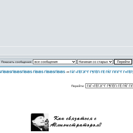
Показать сообщения:
ГЇВїВЅГЇВїВЅГЇВїВЅ ГЇВїВЅ ГЇВїВЅГЇВїВЅ
->
ГќГ¬ГЁГЈГ°Г Г¶ГЁГї ГЁ ГЌГ ГІГіГ°Г Г«ГЁГ
Перейти: