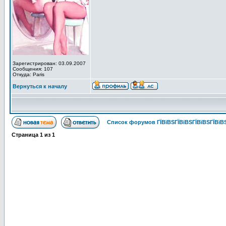
Зарегистрирован: 03.09.2007
Сообщения: 107
Откуда: Paris
Вернуться к началу
Список форумов ГЇВїВЅГЇВїВЅГЇВїВЅГЇВїВЅ
Страница
1
из
1