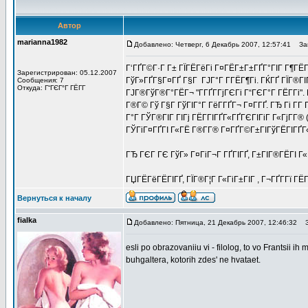
Автор
marianna1982
Добавлено: Четверг, 6 Декабрь 2007, 12:57:41
Заго
Г‘ГҐГ©Г·Г Г± ГЇГЁГёГі Г¤ГЁГ±Г±ГҐГ°ГІГ Г¶ГЁГѕ
Зарегистрирован: 05.12.2007
ГўГ»ГҐГ§Г¤ГҐ Г§Г ГЈГ°Г Г­ГЁГ¶Гі. ГЌГҐ ГЇГ®ГІ
Сообщения: 7
Откуда: Г“ГЄГ°Г ГЁГ­Г
ГЈГ®ГўГ®Г°ГЁГ¬ "Г­ГҐГ­ГјГЄГі Г“ГЄГ°Г ГЁГ­Гі".
Г®Г© Гў Г§Г ГўГІГ°Г ГёГ­ГҐГ¬ Г¤Г­ГҐ. ГЂ Гі Г­
Г°Г ГЎГ®ГІГ ГІГј ГЁГ­ГІГҐГ«ГҐГЄГІГіГ Г«ГјГ­Г® 
ГЎГіГ¤ГҐГІ Г«ГЁ Г®Г­Г® Г¤ГҐГ©Г±ГІГўГЁГІГҐГ
ГЂ ГЄГ ГЄ ГўГ» Г¤ГіГ¬Г ГҐГІГҐ, Г±ГІГ®ГЁГІ Г«Г
ГЏГЁГёГЁГІГҐ, ГЇГ®Г¦Г Г«ГіГ±ГІГ , Г¬ГҐГ­Гї ГЁГ
Вернуться к началу
fialka
Добавлено: Пятница, 21 Декабрь 2007, 12:46:32
За
esli po obrazovaniiu vi - filolog, to vo Frantsii ih
buhgaltera, kotorih zdes' ne hvataet.