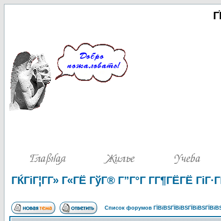
Г
ГЌГіГ¦Г­Г» Г«ГЁ ГўГ® Г”Г°Г Г­Г¶ГЁГЁ ГіГ·Г
Список форумов ГЇВїВЅГЇВїВЅГЇВїВЅГЇВїВЅ