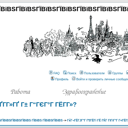
ЇВїВЅГЇВїВЅГЇВїВЅГЇВїВЅГЇВїВЅГЇВїВЅГЇВ
FAQ
Поиск
Пользователи
Группы
Профиль
Войти и проверить личные сообще
ҐГ­Г»ГҐ Г± Г“ГЄГ°Г ГЁГ­Г»?
ГЇВїВЅГЇВїВЅГЇВїВЅ ГЇВїВЅ ГЇВїВЅГЇВїВЅ
->
ГќГ¬ГЁГЈГ°Г Г¶ГЁГї ГЁ ГЌГ ГІГіГ°Г Г«ГЁГ