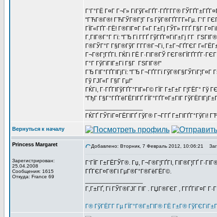
Г’Г°ГЁ Г¤Г Г¬Г» ГіГўГ«ГҐГ·ГҐГ­Г­Г® ГЎГҐГ±ГҐГ¤
"ГЋГ®Г®! ГЋГЎГ®Г¦Г Гѕ ГўГ®ГҐГ­Г­Г»Гµ. Г’Г ГЄГ
ГЇГ«ГҐГ·ГЁ! Г®ГІГ¤Г Г«Г Г±Гј ГЎГ» Г­ГҐ Г§Г Г¤Гі
Г‚ГІГ®Г°Г Гї: "ГЂ Гї Г­ГҐ ГўГҐГ¤ГіГ±Гј Г­Г ГЅГІГ
Г®ГЎГ°Г Г§Г®ГўГ Г­Г­Г®Г¬Гі, Г±Г¬ГҐГЄГ Г«ГЁГ
Г¬Г®Г¦ГҐГІ. ГЌГі ГЁ Г·ГІГ®ГЎ ГЄГ®ГЇГҐГҐГ·ГЄГ 
Г°Г ГўГїГІГ±Гї Г§Г ГЅГІГ®!"
ГЂ ГІГ°ГҐГІГјГї: "ГЂ Г¬ГҐГ­Гї ГўГ®Г§ГЎГіГ¦Г¤Г 
Гў ГЈГ«Г Г§Г Гµ!"
ГЌГі, Г·ГҐГІГўГҐГ°ГІГ»Г© ГЇГ Г±Г±Г Г¦ГЁГ° Гў Г
"ГђГ Г§Г°ГҐГёГЁГІГҐ ГЇГ°ГҐГ¤Г±ГІГ ГўГЁГІГјГ±Гї
_________________
ГЌГҐ ГЎГіГ¤ГЁГІГҐ ГўГ® Г¬Г­ГҐ Г±ГІГҐГ°ГўГі! ГЋГ
Вернуться к началу
Princess Margaret
Добавлено: Вторник, 7 Февраль 2012, 10:06:21
Заго
Зарегистрирован:
Г‘ГЇГ Г±ГЁГЎГ®. Гџ, Г¬Г®Г¦ГҐГІ, ГІГ®Г¦ГҐ Г·ГІГ
25.04.2008
ГҐГЄГ¤Г®ГІ ГµГ®Г°Г®ГёГЁГ©.
Сообщения: 1615
Откуда: France 69
_________________
Г‚Г±ГҐ, Гї ГЎГ®ГЈГ ГІГ . ГЏГ®ГЄГ , Г­ГҐГіГ¤Г Г·
Г® ГўГЁГ­Г Гµ ГЇГ°Г®Г±ГІГ® ГЁ Г±Г® ГўГЄГіГ±