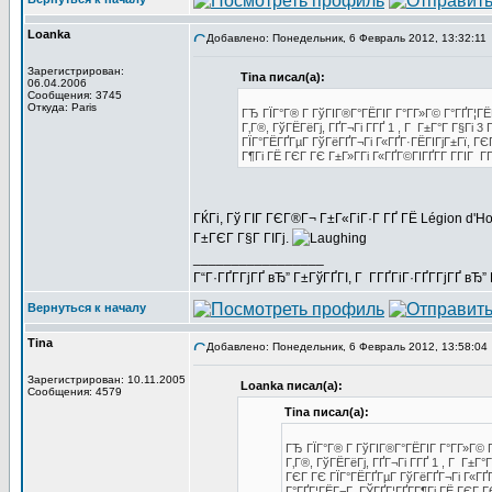
Loanka
Добавлено: Понедельник, 6 Февраль 2012, 13:32:11
Зарегистрирован:
Tina писал(а):
06.04.2006
Сообщения: 3745
Откуда: Paris
ГЂ ГЇГ°Г® Г ГўГІГ®Г°ГЁГІГ Г°Г­Г»Г© Г°ГҐГ¦ГЁ
Г‚Г®, ГўГЁГёГј, ГҐГ¬Гі Г­ГҐ 1 , Г Г±Г°Г Г§Гі 
ГЇГ°ГЁГҐГµГ ГўГёГҐГ¬Гі Г«ГҐГ·ГЁГІГјГ±Гї, 
Г¶Гі ГЁ ГЄГ ГЄ Г±Г»Г­Гі Г«ГҐГ©ГІГҐГ­Г Г­ГІГ Г
ГЌГі, Гў ГІГ ГЄГ®Г¬ Г±Г«ГіГ·Г ГҐ ГЁ Légion d'Ho
Г±ГЄГ Г§Г ГІГј.
_________________
Г“Г·ГҐГ­ГјГҐ вЂ” Г±ГўГҐГІ, Г Г­ГҐГіГ·ГҐГ­ГјГҐ в
Вернуться к началу
Tina
Добавлено: Понедельник, 6 Февраль 2012, 13:58:04
Зарегистрирован: 10.11.2005
Loanka писал(а):
Сообщения: 4579
Tina писал(а):
ГЂ ГЇГ°Г® Г ГўГІГ®Г°ГЁГІГ Г°Г­Г»Г© 
Г‚Г®, ГўГЁГёГј, ГҐГ¬Гі Г­ГҐ 1 , Г Г±Г
ГЄГ ГЄ ГЇГ°ГЁГҐГµГ ГўГёГҐГ¬Гі Г«Г
Г°ГҐГ¦ГЁГ¬Г ГЎГҐГ¦ГҐГ­Г¶Гі ГЁ ГЄГ ГЄ 