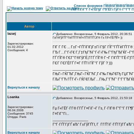
Список форумов ГЇВїВЅГЇВїВЅГЇВїВЅГ
ГЌГ ГІГіГ°Г Г«ГЁГ§Г Г¶ГЁГї ГўГ® Г”Г°Г Г
Автор
lazarj
Добавлено: Воскресенье, 5 Февраль 2012, 20:36:51
Г±Г®ГўГҐГ°ГёГҐГ­Г­Г®Г«ГҐГІГ­ГҐГЈГ® Г± ГіГ«ГЁГ¶Г» ))
Зарегистрирован:
ГІГ Г ГЄ ... Г±Г¬ГҐГїГІГјГ±Гї Г§Г ГЇГ°ГҐГёГҐГ­Г® 
01.02.2012
Сообщения: 4
ГЂ Г…Г‘Г‹Г€ Г‚Г‡ГђГЋГ‘Г‹Г›Г‰ Г”ГђГЂГЌГ–Г“
ГҐ ГЇГ® ГЄГ°Г®ГўГЁ,Г­ГҐ ГЇГ® Г¬Г ГІГҐГ°ГЁ-Г¦ГҐ
ГЄГ ГЄГЁГҐ Г¤Г ГҐГІ ГЇГ°Г ГўГ ? )))
_________________
ГЊГ› ГЌГЂГ,ГЊГ› ГЌГЋГ‚Г›Г‰ ГЊГ€Гђ ГЏГЋГ
ГЉГ’ГЋ ГЃГ›Г‹ ГЌГ€ГЉГ…ГЊ,Г’ГЋГ’ Г‘Г’ГЂГЌГ
Вернуться к началу
Loanka
Добавлено: Воскресенье, 5 Февраль 2012, 21:53:18
Зарегистрирован:
Гџ Г«ГЁГ·Г­Г® Г­ГҐ Г¤ГіГ¬Г Гѕ, Г·ГІГ® Г”Г°Г Г­
06.04.2006
Г¤ГіГ°Гі...
Сообщения: 3745
Откуда: Paris
_________________
Г“Г·ГҐГ­ГјГҐ вЂ” Г±ГўГҐГІ, Г Г­ГҐГіГ·ГҐГ­ГјГҐ в
Вернуться к началу