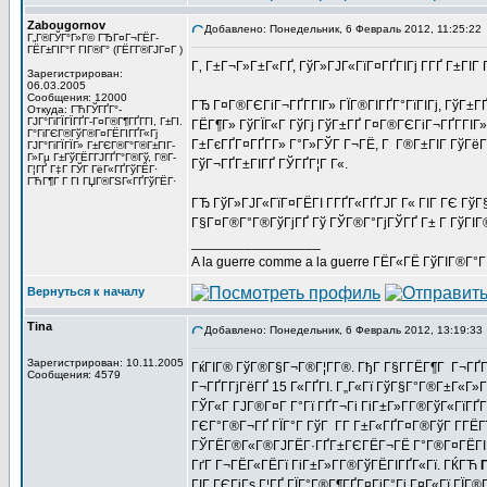
Zabougornov
Добавлено: Понедельник, 6 Февраль 2012, 11:25:22
Г„Г®ГЎГ°Г»Г© ГЂГ¤Г¬ГЁГ­
ГЁГ±ГІГ°Г ГІГ®Г° (ГЁГ­Г®ГЈГ¤Г )
Г‚ Г±Г¬Г»Г±Г«ГҐ, ГўГ»ГЈГ«ГїГ¤ГҐГІГј Г­ГҐ Г±ГІГ
Зарегистрирован:
06.03.2005
Сообщения: 12000
ГЂ Г¤Г®ГЄГіГ¬ГҐГ­ГІГ» ГЇГ®ГІГҐГ°ГїГІГј, ГўГ±
Откуда: ГЋГЎГҐГ°-
ГЈГ°ГіГЇГЇГҐГ­-Г¤Г®Г¶ГҐГ­ГІ, Г±ГІ.
ГЁГ¶Г» ГўГЇГ«Г ГўГј ГўГ±ГҐ Г¤Г®ГЄГіГ¬ГҐГ­ГІГ
Г°ГіГЄГ®ГўГ®Г¤ГЁГІГҐГ«Гј
Г±ГєГҐГ¤ГҐГ­Г» Г°Г»ГЎГ Г¬ГЁ, Г Г®Г±ГІГ ГўГёГ
ГЈГ°ГіГЇГЇГ» Г±ГЄГ®Г°Г®Г±ГІГ­
Г»Гµ Г±ГўГЁГ­ГЈГҐГ°Г®Гў, Г®Г­
ГўГ¬ГҐГ±ГІГҐ ГЎГҐГ¦Г Г«.
Г¦ГҐ Г‡Г ГЎГ ГёГ«ГҐГўГЁГ·
ГЋГ¶Г Г ГІ ГЏГ®ГЅГ«ГҐГўГЁГ·
ГЂ ГўГ»ГЈГ«ГїГ¤ГЁГІ Г­ГҐГ«ГҐГЈГ Г« ГІГ ГЄ ГўГ§
Г§Г¤Г®Г°Г®ГўГјГҐ Гў ГЎГ®Г°ГјГЎГҐ Г± Г ГўГІГ
_________________
A la guerre comme a la guerre ГЁГ«ГЁ ГўГІГ®Г°
Вернуться к началу
Tina
Добавлено: Понедельник, 6 Февраль 2012, 13:19:33
Зарегистрирован: 10.11.2005
ГќГІГ® ГўГ®Г§Г¬Г®Г¦Г­Г®. ГђГ Г§Г­ГЁГ¶Г Г¬ГҐГ¦
Сообщения: 4579
Г¬ГҐГ­ГјГёГҐ 15 Г«ГҐГІ. Г„Г«Гї ГўГ§Г°Г®Г±Г«Г
ГЎГ«Г ГЈГ®Г¤Г Г°Гї ГҐГ¬Гі ГіГ±Г»Г­Г®ГўГ«ГїГҐ
ГЄГ°Г®Г¬ГҐ ГЇГ°Г ГўГ Г­Г Г±Г«ГҐГ¤Г®ГўГ Г­ГЁГ
ГЎГЁГ®Г«Г®ГЈГЁГ·ГҐГ±ГЄГЁГ¬ГЁ Г°Г®Г¤ГЁГІГҐГ
ГґГ Г¬ГЁГ«ГЁГї ГіГ±Г»Г­Г®ГўГЁГІГҐГ«Гї. ГЌГЋ
ГІГ ГЄГіГѕ Г¦ГҐ ГЇГ°Г®Г¶ГҐГ¤ГіГ°Гі Г¤Г«Гї ГЇГ®Г