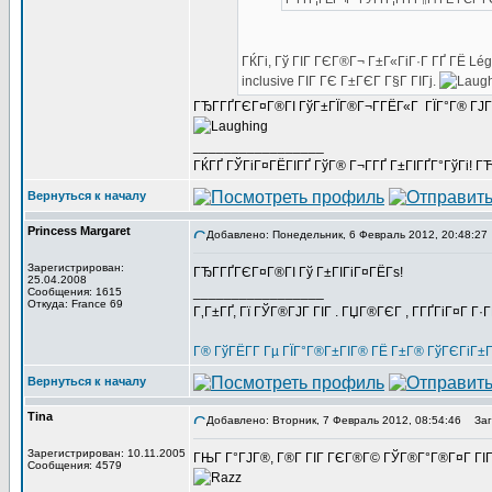
ГЌГі, Гў ГІГ ГЄГ®Г¬ Г±Г«ГіГ·Г ГҐ ГЁ Lég
inclusive ГІГ ГЄ Г±ГЄГ Г§Г ГІГј.
ГЂГ­ГҐГЄГ¤Г®ГІ ГўГ±ГЇГ®Г¬Г­ГЁГ«Г ГЇГ°Г® ГЈГҐ
_________________
ГЌГҐ ГЎГіГ¤ГЁГІГҐ ГўГ® Г¬Г­ГҐ Г±ГІГҐГ°ГўГі! ГЋГ
Вернуться к началу
Princess Margaret
Добавлено: Понедельник, 6 Февраль 2012, 20:48:27
Зарегистрирован:
ГЂГ­ГҐГЄГ¤Г®ГІ Гў Г±ГІГіГ¤ГЁГѕ!
25.04.2008
_________________
Сообщения: 1615
Откуда: France 69
Г‚Г±ГҐ, Гї ГЎГ®ГЈГ ГІГ . ГЏГ®ГЄГ , Г­ГҐГіГ¤Г Г·
Г® ГўГЁГ­Г Гµ ГЇГ°Г®Г±ГІГ® ГЁ Г±Г® ГўГЄГіГ±
Вернуться к началу
Tina
Добавлено: Вторник, 7 Февраль 2012, 08:54:46
Заго
Зарегистрирован: 10.11.2005
ГЊГ Г°ГЈГ®, Г®Г­ ГІГ ГЄГ®Г© ГЎГ®Г°Г®Г¤Г ГІГ»
Сообщения: 4579