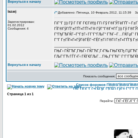
Вернуться к началу
lazarj
Добавлено: Пятница, 10 Февраль 2012, 11:15:39
Заг
Зарегистрирован:
ГіГ°Г ))) Гў Г ГІГ ГЄГі!!!)) Г­Гі Гў Г®ГЎГёГҐГ¬
01.02.2012
ГЇГ®ГўГҐГ±ГҐГ«ГҐГ«Г® ГўГ°Г®Г¤ГҐ ))) Гў Г®ГЎГ
Сообщения: 4
Г”ГђГЂГЌГ–Г“Г‡Г› ГГ’Г“ГЉГ“ ГЋГ–Г…ГЌГџГ’ ГЁ 
Г°Г Г±ГЇГ«Г»ГўГёГЁГ¬ГЁГ±Гї Г®ГІ Г±Г«ГҐГ§ Г±
_________________
ГЊГ› ГЌГЂГ,ГЊГ› ГЌГЋГ‚Г›Г‰ ГЊГ€Гђ ГЏГЋГ
ГЉГ’ГЋ ГЃГ›Г‹ ГЌГ€ГЉГ…ГЊ,Г’ГЋГ’ Г‘Г’ГЂГЌГ
Вернуться к началу
Показать сообщения:
Список форумов ГЇВїВЅГЇВїВЅГЇВїВЅГ
ГЌГ ГІГіГ°Г Г«ГЁГ§Г Г¶ГЁГї ГўГ® Г”Г°Г Г
Страница
1
из
1
Перейти: