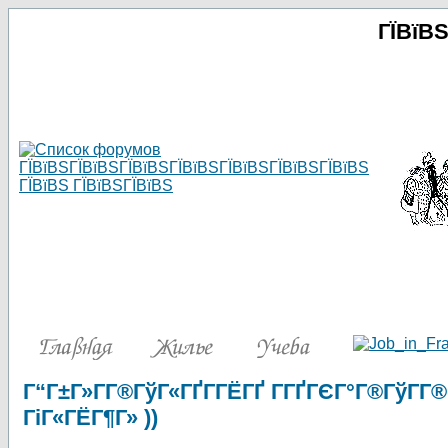
ГЇВїВ
Г“Г±Г»Г­Г®ГўГ«ГҐГ­ГЁГҐ Г­ГҐГЄГ°Г®ГўГ­Г®
ГіГ«ГЁГ¶Г» ))