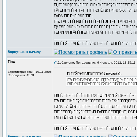
ГЏГ°Г®Г¶ГҐГ¤ГіГ°Г ГіГ±Г»Г­Г®ГўГ«ГҐГ­ГЁГї Г¬Г®
ГўГ±ГІГ°ГҐГ·Г Г«Г ГІГ ГЄГЁГµ) Г¤Г® 5-6, Гў Г±
Г¤Г® ГЇГ Г±ГЇГ®Г°ГІГ .
ГЂ, Г¤Г , ГҐГ№ГҐ Гі Г­ГҐГ«ГҐГЈГ Г«Г Г¤Г®Г«Г¦
Гў ГЅГІГ®Г¬ Г±Г«ГіГ·Г ГҐ Г­ГҐ Г§Г­Г Гѕ, Г­Г® ГҐ
Г±Г®Г®ГІГўГҐГІГ±ГІГўГ®ГўГ ГІГј Г­Г®Г°Г¬ГҐ, ГіГ
_________________
ГЌГҐ ГЎГіГ¤ГЁГІГҐ ГўГ® Г¬Г­ГҐ Г±ГІГҐГ°ГўГі! ГЋГ
Вернуться к началу
Tina
Добавлено: Понедельник, 6 Февраль 2012, 13:25:11
Зарегистрирован: 10.11.2005
Г‡Г ГЎГ®ГіГЈГ®Г°Г­Г®Гў писал(а):
Сообщения: 4579
ГЂ ГўГ»ГЈГ«ГїГ¤ГЁГІ Г­ГҐГ«ГҐГЈГ Г« ГІГ ГЄ Г
Г§Г¤Г®Г°Г®ГўГјГҐ Гў ГЎГ®Г°ГјГЎГҐ Г± Г ГўГІ
ГЌГҐ, ГІГ» Г­ГҐ ГЇГіГІГ Г©! ГЏГ°Г® "ГЎГ®Г«ГҐГ«Гј
ГЂ ГЇГ°Г® Г ГўГІГ®Г°ГЁГІГ Г°Г­Г»Г© Г°ГҐГ¦ГЁГ¬
Г‚Г®, ГўГЁГёГј, ГҐГ¬Гі Г­ГҐ 1 , Г Г±Г°Г Г§Гі 3 
ГЇГ°ГЁГҐГµГ ГўГёГҐГ¬Гі Г«ГҐГ·ГЁГІГјГ±Гї, Г
Г¶Гі ГЁ ГЄГ ГЄ Г±Г»Г­Гі Г«ГҐГ©ГІГҐГ­Г Г­ГІГ ГГ¬
_________________
ГЌГҐ ГЎГіГ¤ГЁГІГҐ ГўГ® Г¬Г­ГҐ Г±ГІГҐГ°ГўГі! ГЋГ
Вернуться к началу