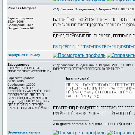
Princess Margaret
Добавлено: Понедельник, 6 Февраль 2012, 08:39:18
Зарегистрирован:
ГќГІГ® ГЇГ®Г¤Г®ГЎГ­Г® ГІГ®Г¬Гі ГЄГ ГЄ ГѓГҐГЄГ
25.04.2008
ГЎГ»Г«Г® ГЇГ°Г®ГЁГ§ГўГҐГ¤ГҐГ­Г®? ГЌГҐ ГўГ® Г
Сообщения: 1615
Откуда: France 69
_________________
Г‚Г±ГҐ, Гї ГЎГ®ГЈГ ГІГ . ГЏГ®ГЄГ , Г­ГҐГіГ¤Г Г·
Г® ГўГЁГ­Г Гµ ГЇГ°Г®Г±ГІГ® ГЁ Г±Г® ГўГЄГіГ±
Вернуться к началу
Zabougornov
Добавлено: Понедельник, 6 Февраль 2012, 11:18:11
Г„Г®ГЎГ°Г»Г© ГЂГ¤Г¬ГЁГ­
Г±Г®ГўГҐГ°ГёГҐГ­Г­Г®Г«ГҐГІГ­ГҐГЈГ® Г± ГіГ«ГЁГ¶Г» ))
ГЁГ±ГІГ°Г ГІГ®Г° (ГЁГ­Г®ГЈГ¤Г )
Зарегистрирован:
lazarj писал(а):
06.03.2005
ГІГ Г ГЄ ... Г±Г¬ГҐГїГІГјГ±Гї Г§Г ГЇГ°ГҐГёГҐГ­Г
Сообщения: 12000
Откуда: ГЋГЎГҐГ°-
ГЂ Г…Г‘Г‹Г€ Г‚Г‡ГђГЋГ‘Г‹Г›Г‰ Г”ГђГЂГЌГ–Г
ГЈГ°ГіГЇГЇГҐГ­-Г¤Г®Г¶ГҐГ­ГІ, Г±ГІ.
ГҐ ГЇГ® ГЄГ°Г®ГўГЁ,Г­ГҐ ГЇГ® Г¬Г ГІГҐГ°ГЁ-Г
Г°ГіГЄГ®ГўГ®Г¤ГЁГІГҐГ«Гј
Г¤Г ГҐГІ ГЇГ°Г ГўГ ? )))
ГЈГ°ГіГЇГЇГ» Г±ГЄГ®Г°Г®Г±ГІГ­
Г»Гµ Г±ГўГЁГ­ГЈГҐГ°Г®Гў, Г®Г­
Г¦ГҐ Г‡Г ГЎГ ГёГ«ГҐГўГЁГ·
Г’Г®ГҐГ±ГІГј Г±Г®ГўГҐГ°ГёГҐГ­Г­Г®Г«ГҐГІГ­ГҐГЈ
ГЋГ¶Г Г ГІ ГЏГ®ГЅГ«ГҐГўГЁГ·
Г®ГўГ«ГїГҐГ¬Г»Г© Г¤Г®Г«Г¦ГҐГ­ ГЎГ»ГІГј Г­ГҐ Г±Г
_________________
A la guerre comme a la guerre ГЁГ«ГЁ ГўГІГ®Г°
Вернуться к началу