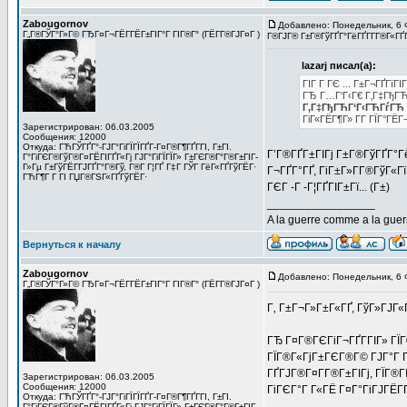
Zabougornov
Добавлено: Понедельник, 6 
Г„Г®ГЎГ°Г»Г© ГЂГ¤Г¬ГЁГ­ГЁГ±ГІГ°Г ГІГ®Г° (ГЁГ­Г®ГЈГ¤Г )
Г®ГЈГ® Г±Г®ГўГҐГ°ГёГҐГ­Г­Г®Г«ГҐГІ
lazarj писал(а):
ГІГ Г ГЄ ... Г±Г¬ГҐГїГІГ
ГЂ Г…Г‘Г‹Г€ Г‚Г‡ГђГЋ
Г‚Г‡ГђГЋГ‘Г‹ГЋГѓГЋ
ГіГ«ГЁГ¶Г» Г­Г ГЇГ°ГЁГ
Зарегистрирован: 06.03.2005
Сообщения: 12000
Откуда: ГЋГЎГҐГ°-ГЈГ°ГіГЇГЇГҐГ­-Г¤Г®Г¶ГҐГ­ГІ, Г±ГІ.
Г’Г®ГҐГ±ГІГј Г±Г®ГўГҐГ°Гё
Г°ГіГЄГ®ГўГ®Г¤ГЁГІГҐГ«Гј ГЈГ°ГіГЇГЇГ» Г±ГЄГ®Г°Г®Г±ГІГ­
Г»Гµ Г±ГўГЁГ­ГЈГҐГ°Г®Гў, Г®Г­ Г¦ГҐ Г‡Г ГЎГ ГёГ«ГҐГўГЁГ·
Г¬ГҐГ°ГҐ, ГіГ±Г»Г­Г®ГўГ«Гї
ГЋГ¶Г Г ГІ ГЏГ®ГЅГ«ГҐГўГЁГ·
ГЄГ -Г -Г¦ГҐГІГ±Гї... (Г±)
_________________
A la guerre comme a la gu
Вернуться к началу
Zabougornov
Добавлено: Понедельник, 6 
Г„Г®ГЎГ°Г»Г© ГЂГ¤Г¬ГЁГ­ГЁГ±ГІГ°Г ГІГ®Г° (ГЁГ­Г®ГЈГ¤Г )
Г‚ Г±Г¬Г»Г±Г«ГҐ, ГўГ»ГЈГ«Г
ГЂ Г¤Г®ГЄГіГ¬ГҐГ­ГІГ» ГЇГ
ГЇГ®Г«ГјГ±ГЄГ®Г© ГЈГ°Г Г­
ГҐГЈГ®Г¤Г­Г®Г±ГІГј, ГЇГ®
Зарегистрирован: 06.03.2005
Сообщения: 12000
ГіГЄГ°Г Г«ГЁ Г¤Г°ГіГЈГЁГҐ
Откуда: ГЋГЎГҐГ°-ГЈГ°ГіГЇГЇГҐГ­-Г¤Г®Г¶ГҐГ­ГІ, Г±ГІ.
Г°ГіГЄГ®ГўГ®Г¤ГЁГІГҐГ«Гј ГЈГ°ГіГЇГЇГ» Г±ГЄГ®Г°Г®Г±ГІГ­