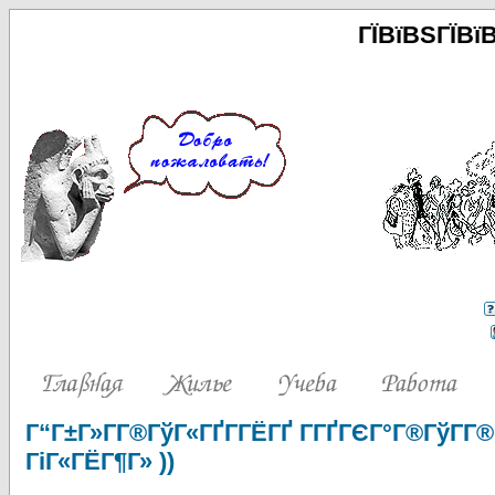
ГЇВїВЅГЇВї
Г“Г±Г»Г­Г®ГўГ«ГҐГ­ГЁГҐ Г­ГҐГЄГ°Г®ГўГ­Г®
ГіГ«ГЁГ¶Г» ))