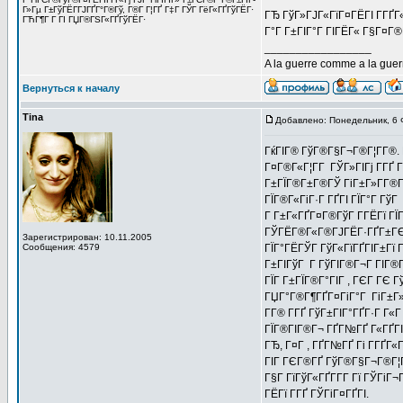
Г»Гµ Г±ГўГЁГ­ГЈГҐГ°Г®Гў, Г®Г­ Г¦ГҐ Г‡Г ГЎГ ГёГ«ГҐГўГЁГ·
ГЂ ГўГ»ГЈГ«ГїГ¤ГЁГІ Г­ГҐГ«
ГЋГ¶Г Г ГІ ГЏГ®ГЅГ«ГҐГўГЁГ·
Г°Г Г±ГІГ°Г ГІГЁГ« Г§Г¤Г®
_________________
A la guerre comme a la gu
Вернуться к началу
Tina
Добавлено: Понедельник, 6 
ГќГІГ® ГўГ®Г§Г¬Г®Г¦Г­Г®. 
Г¤Г®Г«Г¦Г­Г ГЎГ»ГІГј Г­ГҐ
Г±ГЇГ®Г±Г®ГЎ ГіГ±Г»Г­Г®Гў
ГЇГ®Г«ГіГ·Г ГҐГІ ГЇГ°Г Гў
Г Г±Г«ГҐГ¤Г®ГўГ Г­ГЁГї Г
ГЎГЁГ®Г«Г®ГЈГЁГ·ГҐГ±ГЄГ
Зарегистрирован: 10.11.2005
Сообщения: 4579
ГЇГ°ГЁГЎГ ГўГ«ГїГҐГІГ±Гї 
Г±ГІГўГ Г ГўГІГ®Г¬Г ГІГ®Г
ГЇГ Г±ГЇГ®Г°ГІГ , ГЄГ ГЄ Г
ГЏГ°Г®Г¶ГҐГ¤ГіГ°Г ГіГ±Г»Г
Г­Г® Г­ГҐ ГўГ±ГІГ°ГҐГ·Г Г«
ГЇГ®ГІГ®Г¬ ГҐГ№ГҐ Г«ГҐГІ 
ГЂ, Г¤Г , ГҐГ№ГҐ Гі Г­ГҐГ
ГІГ ГЄГ®ГҐ ГўГ®Г§Г¬Г®Г¦Г­
Г§Г ГїГўГ«ГҐГ­Г­Г Гї ГЎГіГ
ГЁГї Г­ГҐ ГЎГіГ¤ГҐГІ.