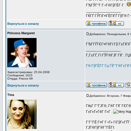
ГЂГЎГ°Г Г¬Г®ГўГЁГ·Г .
_________________
ГЌГҐ ГЎГіГ¤ГЁГІГҐ ГўГ® Г¬Г
Вернуться к началу
Princess Margaret
Добавлено: Понедельник, 6 
ГЂГ­ГҐГЄГ¤Г®ГІ Гў Г±ГІГі
_________________
Г‚Г±ГҐ, Гї ГЎГ®ГЈГ ГІГ . Г
Г® ГўГЁГ­Г Гµ ГЇГ°Г®Г±ГІ
Зарегистрирован: 25.04.2008
Сообщения: 1615
Откуда: France 69
Вернуться к началу
Tina
Добавлено: Вторник, 7 Февр
ГЊГ Г°ГЈГ®, Г®Г­ ГІГ ГЄГ
Г±Г«Г»ГёГ Г«Г .
Г’Г°ГЁ Г¤Г Г¬Г» ГіГўГ«ГҐГ·
ГЈГ®ГўГ®Г°ГЁГІ: