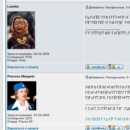
Loanka
Добавлено: Воскресенье, 5 
Гџ Г«ГЁГ·Г­Г® Г­ГҐ Г¤ГіГ¬Г
ГЇГ°ГЁГ­ГЁГ¬Г ГѕГІ Г§Г Г¤Гі
_________________
Г“Г·ГҐГ­ГјГҐ вЂ” Г±ГўГҐГІ, 
Зарегистрирован: 06.04.2006
Сообщения: 3745
Откуда: Paris
Вернуться к началу
Princess Margaret
Добавлено: Понедельник, 6 
ГќГІГ® ГЇГ®Г¤Г®ГЎГ­Г® ГІГ
ГіГ±Г»Г­Г®ГўГ«ГҐГ­ГЁГҐ ГЎ
ГўГ±ГҐГЈГ®, Гў ГЌГЁГ¤ГҐГ°
_________________
Г‚Г±ГҐ, Гї ГЎГ®ГЈГ ГІГ . Г
Зарегистрирован: 25.04.2008
Сообщения: 1615
Г® ГўГЁГ­Г Гµ ГЇГ°Г®Г±ГІ
Откуда: France 69
Вернуться к началу