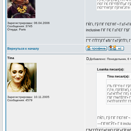
Г‚Г®, ГўГЁГёГј, ГҐГ¬Гі 
ГЄГ ГЄ ГЇГ°ГЁГҐГµГ Г
ГЄГ°Г®ГўГ ГўГ®ГЈГ® Г°Г
Зарегистрирован: 06.04.2006
ГЌГі, Гў ГІГ ГЄГ®Г¬ Г±Г«Гі
Сообщения: 3745
Откуда: Paris
inclusive ГІГ ГЄ Г±ГЄГ Г§Г 
_________________
Г“Г·ГҐГ­ГјГҐ вЂ” Г±ГўГҐГІ, 
Вернуться к началу
Tina
Добавлено: Понедельник, 6 
Loanka писал(а):
Tina писал(а):
ГЂ ГЇГ°Г® Г ГўГ
Г‚Г®, ГўГЁГёГј, 
Г±Г¤ГҐГ«Г ГІГј:
Зарегистрирован: 10.11.2005
Г§Г Г№ГЁГІГ» Г
Сообщения: 4579
Г«ГҐГ©ГІГҐГ­Г Г­
ГЌГі, Гў ГІГ ГЄГ®Г¬
—ГІГ®ГЎГ» Г ll inclu
ГЂГ­ГҐГЄГ¤Г®ГІ ГўГ±ГЇГ®Г¬