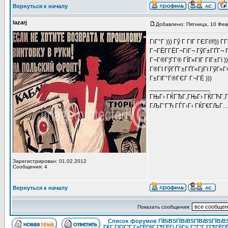
Вернуться к началу
lazarj
Добавлено: Пятница, 10 Фев
ГіГ°Г ))) Гў Г ГІГ ГЄГі!!!)
Г¬ГЁГ­ГЁГ¬ГіГ¬ ГўГ±ГҐГ¬ 
Г¬Г®Г¦Г­Г® ГЇГ»ГІГ ГІГ±Гї
Г®ГІ ГўГҐГ±ГҐГ«ГјГї ГўГ»Г
Г±ГІГ°Г®ГЄГ Г¬ГЁ )))
_________________
ГЊГ› ГЌГЂГ,ГЊГ› ГЌГЋГ
ГЉГ’ГЋ ГЃГ›Г‹ ГЌГ€ГЉГ…Г
Зарегистрирован: 01.02.2012
Сообщения: 4
Вернуться к началу
Показать сообщения:
Список форумов ГЇВїВЅГЇВїВЅГЇВїВЅГЇВїВЅ
ГЌГ ГІГіГ°Г Г«ГЁГ§Г Г¶ГЁГї ГўГ® Г”Г°Г Г­Г¶ГЁГ