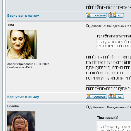
_________________
ГЌГҐ ГЎГіГ¤ГЁГІГҐ ГўГ® Г¬Г
Вернуться к началу
Tina
Добавлено: Понедельник, 6 
Г‡Г ГЎГ®ГіГЈГ®Г°Г­Г®
ГЂ ГўГ»ГЈГ«ГїГ¤ГЁГІ Г
Г°Г Г±ГІГ°Г ГІГЁГ« Г§
ГЌГҐ, ГІГ» Г­ГҐ ГЇГіГІГ Г©!
ГЂ ГЇГ°Г® Г ГўГІГ®Г°ГЁГІГ
Зарегистрирован: 10.11.2005
Сообщения: 4579
Г‚Г®, ГўГЁГёГј, ГҐГ¬Гі Г­Г
Г±Г¤ГҐГ«Г ГІГј: ГЄГ ГЄ Г
ГЄГ°Г®ГўГ ГўГ®ГЈГ® Г°ГҐГ¦
_________________
ГЌГҐ ГЎГіГ¤ГЁГІГҐ ГўГ® Г¬Г
Вернуться к началу
Loanka
Добавлено: Понедельник, 6 
Tina писал(а):
ГЂ ГЇГ°Г® Г ГўГІГ®Г°Г