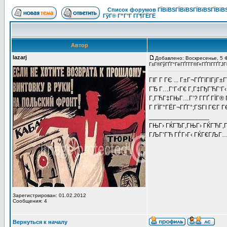
Список форумов ГЇВїВЅГЇВїВЅГЇВїВЅГЇВїВЅ
ГўГ® Г”Г°Г Г­Г¶ГЁГЁ
Автор
lazarj
Добавлено: Воскресенье, 5 
Г±Г®ГўГҐГ°ГёГҐГ­Г­Г®Г«ГҐГІГ­ГҐГЈГ
ГІГ Г ГЄ ... Г±Г¬ГҐГїГІГјГ±Г
ГЂ Г…Г‘Г‹Г€ Г‚Г‡ГђГЋГ‘Г
Г‚ГЋГ‡ГЊГ…Г’? Г­ГҐ ГЇГ® Г
Г ГЇГ°ГЁГ¬ГҐГ°;ГЅГІ ГЄГ ГЄ
_________________
ГЊГ› ГЌГЂГ,ГЊГ› ГЌГЋГ
ГЉГ’ГЋ ГЃГ›Г‹ ГЌГ€ГЉГ…Г
Зарегистрирован: 01.02.2012
Сообщения: 4
Вернуться к началу