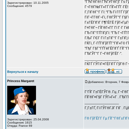
"ГЋГ®Г®! ГЋГЎГ®Г¦Г Гѕ ГўГ®
Зарегистрирован: 10.11.2005
Сообщения: 4579
Г¬Г®Г№Г­Г»ГҐ ГЇГ«ГҐГ·ГЁ! Г
Г‚ГІГ®Г°Г Гї: "ГЂ Гї Г­ГҐ Г
ГіГ¬Г­Г®Г¬Гі, Г®ГЎГ°Г Г§
Г±ГЁГІГіГ Г¶ГЁГЁ ГўГ»ГµГ
Г¤Г®Г¬ ГЇГ®Г«Г­Г Гї Г·Г ГёГ
ГЂ ГІГ°ГҐГІГјГї: "ГЂ Г¬ГҐГ
ГЉГ ГЄГ Гї Г±ГІГ°Г Г±ГІГј 
ГЌГі, Г·ГҐГІГўГҐГ°ГІГ»Г© Г
"ГђГ Г§Г°ГҐГёГЁГІГҐ ГЇГ°ГҐ
ГЂГЎГ°Г Г¬Г®ГўГЁГ·".
_________________
ГЌГҐ ГЎГіГ¤ГЁГІГҐ ГўГ® Г¬Г
Вернуться к началу
Princess Margaret
Добавлено: Вторник, 7 Февр
Г‘ГЇГ Г±ГЁГЎГ®. Гџ, Г¬Г®Г¦
ГЇГ®Г¤Г§Г ГЎГ»Г«Г . ГЂГ
_________________
Г‚Г±ГҐ, Гї ГЎГ®ГЈГ ГІГ . Г
Г® ГўГЁГ­Г Гµ ГЇГ°Г®Г±ГІ
Зарегистрирован: 25.04.2008
Сообщения: 1615
Откуда: France 69