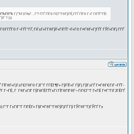
‹ГЋГѓГЋ
Г‚ГЋГ‡ГЊГ…Г’? Г­ГҐ ГЇГ® ГЄГ°Г®ГўГЁ,Г­ГҐ ГЇГ® Г¬Г ГІГҐГ°ГЁ-
ўГ ? )))
Г©Г­ГҐГ© Г¬ГҐГ°ГҐ, ГіГ±Г»Г­Г®ГўГ«ГїГҐГ¬Г»Г© Г¤Г®Г«Г¦ГҐГ­ ГЎГ»ГІГј Г­ГҐ
ГҐ ГЇГ®Г«ГјГ±ГЄГ®Г© ГЈГ°Г Г­ГЁГ¶Г» ГўГЇГ«Г ГўГј ГўГ±ГҐ Г¤Г®ГЄГіГ¬ГҐГ­
ГЎГ Г¬ГЁ, Г Г®Г±ГІГ ГўГёГЁГҐГ±Гї ГЇГ®ГІГ®Г¬ ГіГЄГ°Г Г«ГЁ Г¤Г°ГіГЈГЁГҐ
(ii) Г°Г Г±ГІГ°Г ГІГЁГ« Г§Г¤Г®Г°Г®ГўГјГҐ Гў ГЎГ®Г°ГјГЎГҐ Г±