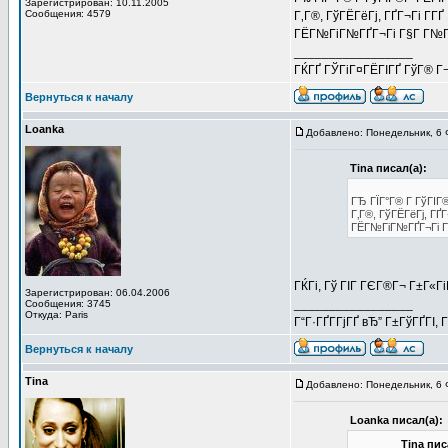
Зарегистрирован: 10.11.2005
Сообщения: 4579
Г‚Г®, ГўГЁГёГј, ГҐГ¬Гі Г­Г
ГЁГ№ГіГ№ГҐГ¬Гі Г§Г Г№ГЁГІ
_________________
ГЌГҐ ГЎГіГ¤ГЁГІГҐ ГўГ® Г¬Г
Вернуться к началу
Loanka
Добавлено: Понедельник, 6 
Tina писал(а):
ГЂ ГЇГ°Г® Г ГўГІГ®
Г‚Г®, ГўГЁГёГј, ГҐГ
ГЁГ№ГіГ№ГҐГ¬Гі Г§Г
ГЌГі, Гў ГІГ ГЄГ®Г¬ Г±Г«Гі
Зарегистрирован: 06.04.2006
_________________
Сообщения: 3745
Откуда: Paris
Г“Г·ГҐГ­ГјГҐ вЂ” Г±ГўГҐГІ, 
Вернуться к началу
Tina
Добавлено: Понедельник, 6 
Loanka писал(а):
Tina пис