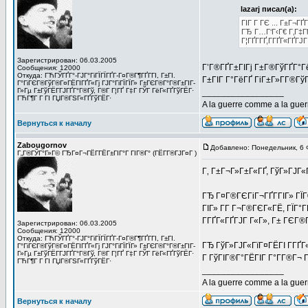
lazarj писал(а):
ГІГ Г ГЄ ... Г±Г¬ГҐГ
ГЂ Г…Г‘Г‹Г€ Г‚Г‡Г
Г¦ГҐГ­ГҐ,Г­ГҐГ«ГҐГЈ
Зарегистрирован: 06.03.2005
Г’Г®ГҐГ±ГІГј Г±Г®ГўГҐГ°Гё
Сообщения: 12000
Откуда: ГЋГЎГҐГ°-ГЈГ°ГіГЇГЇГҐГ­-Г¤Г®Г¶ГҐГ­ГІ, Г±ГІ.
Г±ГІГ Г°ГёГҐ ГіГ±Г»Г­Г®ГўГЁ
Г°ГіГЄГ®ГўГ®Г¤ГЁГІГҐГ«Гј ГЈГ°ГіГЇГЇГ» Г±ГЄГ®Г°Г®Г±ГІГ­
Г»Гµ Г±ГўГЁГ­ГЈГҐГ°Г®Гў, Г®Г­ Г¦ГҐ Г‡Г ГЎГ ГёГ«ГҐГўГЁГ·
_________________
ГЋГ¶Г Г ГІ ГЏГ®ГЅГ«ГҐГўГЁГ·
A la guerre comme a la gu
Вернуться к началу
Zabougornov
Добавлено: Понедельник, 6 
Г„Г®ГЎГ°Г»Г© ГЂГ¤Г¬ГЁГ­ГЁГ±ГІГ°Г ГІГ®Г° (ГЁГ­Г®ГЈГ¤Г )
Г‚ Г±Г¬Г»Г±Г«ГҐ, ГўГ»ГЈГ«Г
ГЂ Г¤Г®ГЄГіГ¬ГҐГ­ГІГ» ГЇГ
ГІГ» Г­Г Г¬Г®ГЄГ«ГЁ, ГЇГ°
Г­ГҐГ«ГҐГЈГ Г«Г», Г± ГЄГ®
Зарегистрирован: 06.03.2005
Сообщения: 12000
Откуда: ГЋГЎГҐГ°-ГЈГ°ГіГЇГЇГҐГ­-Г¤Г®Г¶ГҐГ­ГІ, Г±ГІ.
ГЂ ГўГ»ГЈГ«ГїГ¤ГЁГІ Г­ГҐГ«
Г°ГіГЄГ®ГўГ®Г¤ГЁГІГҐГ«Гј ГЈГ°ГіГЇГЇГ» Г±ГЄГ®Г°Г®Г±ГІГ­
Г»Гµ Г±ГўГЁГ­ГЈГҐГ°Г®Гў, Г®Г­ Г¦ГҐ Г‡Г ГЎГ ГёГ«ГҐГўГЁГ·
Г ГўГІГ®Г°ГЁГІГ Г°Г­Г®Г¬ 
ГЋГ¶Г Г ГІ ГЏГ®ГЅГ«ГҐГўГЁГ·
_________________
A la guerre comme a la gu
Вернуться к началу