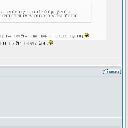
­Г» Г±Г¤ГҐГ«Г ГІГј: ГЄГ ГЄ ГЇГ°ГЁГҐГµГ ГўГёГҐГ¬Гі
ГҐГ¦ГҐГ­Г¶Гі ГЁ ГЄГ ГЄ Г±Г»Г­Гі Г«ГҐГ©ГІГҐГ­Г Г­ГІГ
Гµ. Г—ГІГ®ГЎГ» Г ll inclusive ГІГ ГЄ Г±ГЄГ Г§Г ГІГј.
ўГ Г­Г ГЂГЎГ°Г Г¬Г®ГўГЁГ·Г .