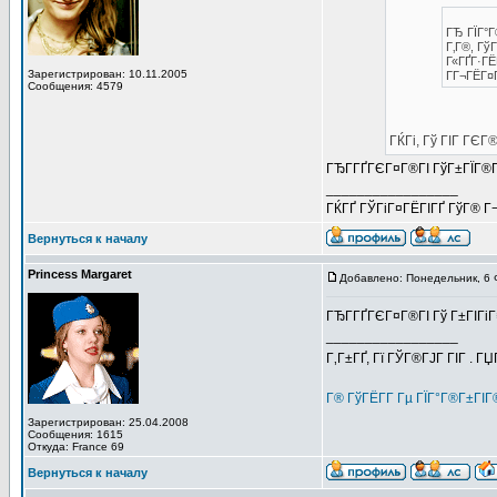
ГЂ ГЇГ°Г
Г‚Г®, ГўГ
Г«ГҐГ·ГЁ
Зарегистрирован: 10.11.2005
ГГ¬ГЁГ¤Г
Сообщения: 4579
ГЌГі, Гў ГІГ ГЄГ
ГЂГ­ГҐГЄГ¤Г®ГІ ГўГ±ГЇГ®Г¬
_________________
ГЌГҐ ГЎГіГ¤ГЁГІГҐ ГўГ® Г¬Г
Вернуться к началу
Princess Margaret
Добавлено: Понедельник, 6 
ГЂГ­ГҐГЄГ¤Г®ГІ Гў Г±ГІГі
_________________
Г‚Г±ГҐ, Гї ГЎГ®ГЈГ ГІГ . Г
Г® ГўГЁГ­Г Гµ ГЇГ°Г®Г±ГІ
Зарегистрирован: 25.04.2008
Сообщения: 1615
Откуда: France 69
Вернуться к началу