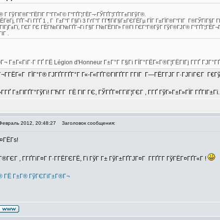
® Г ГўГІГ®Г°ГЁГІГ Г°Г­Г»Г© Г°ГҐГ¦ГЁГ¬-ГЎГҐГ¦ГҐГ­Г±ГІГўГ®.
ЁГёГј, ГҐГ¬Гі Г­ГҐ 1 , Г Г±Г°Г Г§Гі 3 ГґГ°Г Г­Г¶ГіГ§Г±ГЄГЁГµ ГЇГ Г±ГЇГ®Г°ГІГ Г®ГЎГїГ§Г Г
ГІГјГ±Гї, ГЄГ ГЄ ГЁГ№ГіГ№ГҐГ¬Гі Г§Г Г№ГЁГІГ» Г®ГІ ГЄГ°Г®ГўГ ГўГ®ГЈГ® Г°ГҐГ¦ГЁГ¬Г ГЎ
ІГ .
®Г¬ Г±Г«ГіГ·Г ГҐ ГЁ Légion d'Honneur Г±Г°Г Г§Гі ГЇГ°ГЁГ«Г®Г¦ГЁГІГј Г­ГҐ ГЈГ°ГҐ
Г­ГЁГ«Г ГЇГ°Г® ГЈГҐГ­ГҐГ°Г Г«-Г«ГҐГ©ГІГҐГ­Г Г­ГІГ Г—ГЁГ­ГЈГ Г·ГЈГіГЄГ Г€Г
­ГҐ Г±ГІГҐГ°ГўГі! ГЋГ­Г ГЁ ГІГ ГЄ, ГЎГҐГ¤Г­ГїГ¦ГЄГ , Г­ГҐ ГўГ»Г±Г»ГЇГ ГҐГІГ±Гї.
Февраль 2012, 20:48:27
Заголовок сообщения:
Г¤ГЁГѕ!
ЏГ®ГЄГ , Г­ГҐГіГ¤Г Г·Г­ГЁГЄГЁ, Гї ГўГ Г± ГўГ±ГҐГЈГ¤Г Г­ГҐГ­Г ГўГЁГ¤ГҐГ«Г !
Г® ГЁ Г±Г® ГўГЄГіГ±Г®Г¬