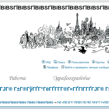
ЇВїВЅГЇВїВЅГЇВїВЅГЇВїВЅГЇВїВЅГЇВїВЅГЇВ
FAQ
Поиск
Пользователи
Группы
Профиль
Войти и проверить личные сообще
ГЈГ® Г±Г®ГўГҐГ°ГёГҐГ­Г­Г®Г«ГҐГІГ­ГҐГЈГ® Г±
ГЇВїВЅГЇВїВЅГЇВїВЅ ГЇВїВЅ ГЇВїВЅГЇВїВЅ
->
ГќГ¬ГЁГЈГ°Г Г¶ГЁГї ГЁ ГЌГ ГІГіГ°Г Г«ГЁГ