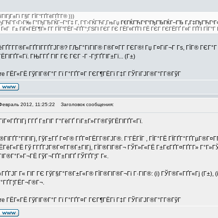
їГІГјГ±Гї Г§Г ГЇГ°ГҐГёГҐГ­Г® )))
ђГЋГ‘Г‹Г›Г‰ Г”ГђГЂГЌГ–Г“Г‡ Г‚ Г‘Г›ГЌГЋГ‚ГњГџ
Г€ГЌГЋГ‘Г’ГђГЂГЌГ–ГЂ Г‚Г‡ГђГЋГ‘Г
Г Г«Г Г± ГіГ«ГЁГ¶Г» Г­Г ГЇГ°ГЁГ¬ГҐГ°;ГЅГІ ГЄГ ГЄ ГЁГ¤ГҐГІ ГЁ ГЄГ ГЄГЁГҐ Г¤Г ГҐГІ ГЇГ°Г Г
ГҐГ­Г­Г®Г«ГҐГІГ­ГҐГЈГ®? ГЉГ°ГіГІГ® Г®Г¤Г­Г ГЄГ®! Гџ Г¤ГіГ¬Г Гѕ, ГЇГ® ГЄГ°Г 
ГІГҐГ«Гї. ГЊГ­ГҐ ГІГ ГЄ ГЄГ -Г -Г¦ГҐГІГ±Гї... (Г±)
erre ГЁГ«ГЁ ГўГІГ®Г°Г Гї Г°ГҐГ¤Г ГЄГ¶ГЁГї Г‡Г ГЎГіГЈГ®Г°Г­Г®ГўГ
Февраль 2012, 11:25:22
Заголовок сообщения:
їГ¤ГҐГІГј Г­ГҐ Г±ГІГ Г°ГёГҐ ГіГ±Г»Г­Г®ГўГЁГІГҐГ«Гї.
®ГІГҐГ°ГїГІГј, ГўГ±ГҐ Г¤Г® ГҐГ¤ГЁГ­Г®ГЈГ®. Г’ГЁГЇГ , ГЇГ°ГЁ ГЇГҐГ°ГҐГµГ®Г¤
ГЁГёГ«ГЁ Гў Г­ГҐГЈГ®Г¤Г­Г®Г±ГІГј, ГЇГ®ГІГ®Г¬ ГЎГ»Г«ГЁ Г±ГєГҐГ¤ГҐГ­Г» Г°Г»
ГІГ®Г°Г»Г¬ГЁ ГўГ¬ГҐГ±ГІГҐ ГЎГҐГ¦Г Г«.
ГҐГЈГ Г« ГІГ ГЄ ГўГ§Г°Г®Г±Г«Г® ГЇГ®ГІГ®Г¬Гі Г·ГІГ®: (i) ГЎГ®Г«ГҐГ«Гј (Г±), 
Г°ГҐГ¦ГЁГ¬Г®Г¬.
erre ГЁГ«ГЁ ГўГІГ®Г°Г Гї Г°ГҐГ¤Г ГЄГ¶ГЁГї Г‡Г ГЎГіГЈГ®Г°Г­Г®ГўГ