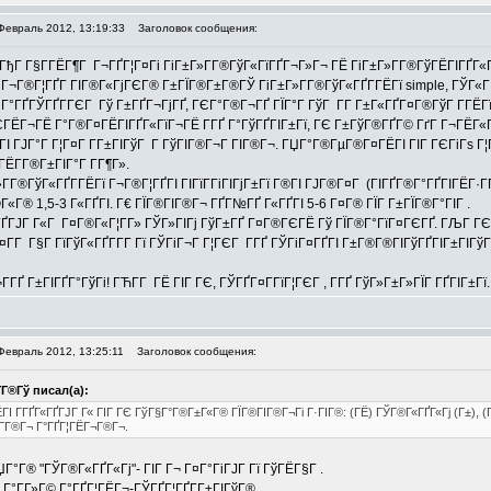
Февраль 2012, 13:19:33
Заголовок сообщения:
ГђГ Г§Г­ГЁГ¶Г Г¬ГҐГ¦Г¤Гі ГіГ±Г»Г­Г®ГўГ«ГїГҐГ¬Г»Г¬ ГЁ ГіГ±Г»Г­Г®ГўГЁГІГҐГ«ГҐГ
Г®Г¦ГҐГ­ ГІГ®Г«ГјГЄГ® Г±ГЇГ®Г±Г®ГЎ ГіГ±Г»Г­Г®ГўГ«ГҐГ­ГЁГї simple, ГЎГ«Г Г
Г°ГҐГЎГҐГ­ГЄГ Гў Г±ГҐГ¬ГјГҐ, ГЄГ°Г®Г¬ГҐ ГЇГ°Г ГўГ Г­Г Г±Г«ГҐГ¤Г®ГўГ Г­ГЁГ
Г¬ГЁ Г°Г®Г¤ГЁГІГҐГ«ГїГ¬ГЁ Г­ГҐ Г°ГўГҐГІГ±Гї, ГЄ Г±ГўГ®ГҐГ© ГґГ Г¬ГЁГ«ГЁГ
ГІ ГЈГ°Г Г¦Г¤Г Г­Г±ГІГўГ Г ГўГІГ®Г¬Г ГІГ®Г¬. ГЏГ°Г®ГµГ®Г¤ГЁГІ ГІГ ГЄГіГѕ Г¦Г
ГЁГ­Г®Г±ГІГ°Г Г­Г¶Г».
­Г®ГўГ«ГҐГ­ГЁГї Г¬Г®Г¦ГҐГІ ГІГїГ­ГіГІГјГ±Гї Г®ГІ ГЈГ®Г¤Г (ГІГҐГ®Г°ГҐГІГЁГ·ГҐ
«Г® 1,5-3 Г«ГҐГІ. Г€ ГЇГ®ГІГ®Г¬ ГҐГ№ГҐ Г«ГҐГІ 5-6 Г¤Г® ГЇГ Г±ГЇГ®Г°ГІГ .
«ГҐГЈГ Г«Г Г¤Г®Г«Г¦Г­Г» ГЎГ»ГІГј ГўГ±ГҐ Г¤Г®ГЄГЁ Гў ГЇГ®Г°ГїГ¤ГЄГҐ. ГЉГ ГЄ 
­Г Г§Г ГїГўГ«ГҐГ­Г­Г Гї ГЎГіГ¬Г Г¦ГЄГ Г­ГҐ ГЎГіГ¤ГҐГІ Г±Г®Г®ГІГўГҐГІГ±ГІГўГ®Г
­ГҐ Г±ГІГҐГ°ГўГі! ГЋГ­Г ГЁ ГІГ ГЄ, ГЎГҐГ¤Г­ГїГ¦ГЄГ , Г­ГҐ ГўГ»Г±Г»ГЇГ ГҐГІГ±Гї.
Февраль 2012, 13:25:11
Заголовок сообщения:
­Г®Гў писал(а):
І Г­ГҐГ«ГҐГЈГ Г« ГІГ ГЄ ГўГ§Г°Г®Г±Г«Г® ГЇГ®ГІГ®Г¬Гі Г·ГІГ®: (ГЁ) ГЎГ®Г«ГҐГ«Гј (Г±), 
Г­Г®Г¬ Г°ГҐГ¦ГЁГ¬Г®Г¬.
 ГЏГ°Г® "ГЎГ®Г«ГҐГ«Гј"- ГІГ Г¬ Г¤Г°ГіГЈГ Гї ГўГЁГ§Г .
 Г°Г­Г»Г© Г°ГҐГ¦ГЁГ¬-ГЎГҐГ¦ГҐГ­Г±ГІГўГ®.