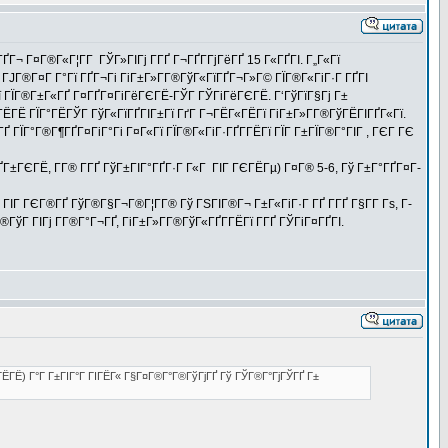
¬ Г¤Г®Г«Г¦Г­Г ГЎГ»ГІГј Г­ГҐ Г¬ГҐГ­ГјГёГҐ 15 Г«ГҐГІ. Г„Г«Гї
ЈГ®Г¤Г Г°Гї ГҐГ¬Гі ГіГ±Г»Г­Г®ГўГ«ГїГҐГ¬Г»Г© ГЇГ®Г«ГіГ·Г ГҐГІ
ї ГЇГ®Г±Г«ГҐ Г¤ГҐГ¤ГіГёГЄГЁ-ГЎГ ГЎГіГёГЄГЁ. Г‘ГўГїГ§Гј Г±
Ё ГЇГ°ГЁГЎГ ГўГ«ГїГҐГІГ±Гї ГґГ Г¬ГЁГ«ГЁГї ГіГ±Г»Г­Г®ГўГЁГІГҐГ«Гї.
Ґ ГЇГ°Г®Г¶ГҐГ¤ГіГ°Гі Г¤Г«Гї ГЇГ®Г«ГіГ·ГҐГ­ГЁГї ГЇГ Г±ГЇГ®Г°ГІГ , ГЄГ ГЄ
Г±ГЄГЁ, Г­Г® Г­ГҐ ГўГ±ГІГ°ГҐГ·Г Г«Г ГІГ ГЄГЁГµ) Г¤Г® 5-6, Гў Г±Г°ГҐГ¤Г­
ГІГ ГЄГ®ГҐ ГўГ®Г§Г¬Г®Г¦Г­Г® Гў ГЅГІГ®Г¬ Г±Г«ГіГ·Г ГҐ Г­ГҐ Г§Г­Г Гѕ, Г­
ўГ ГІГј Г­Г®Г°Г¬ГҐ, ГіГ±Г»Г­Г®ГўГ«ГҐГ­ГЁГї Г­ГҐ ГЎГіГ¤ГҐГІ.
(ГЁГЁ) Г°Г Г±ГІГ°Г ГІГЁГ« Г§Г¤Г®Г°Г®ГўГјГҐ Гў ГЎГ®Г°ГјГЎГҐ Г±