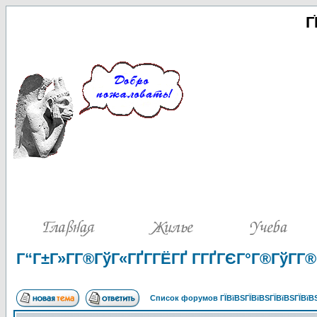
Г
Г“Г±Г»Г­Г®ГўГ«ГҐГ­ГЁГҐ Г­ГҐГЄГ°Г®ГўГ­Г®
Список форумов ГЇВїВЅГЇВїВЅГЇВїВЅГЇВїВЅ