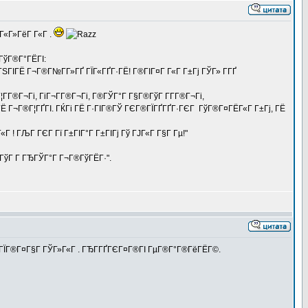
Г«Г»ГёГ Г«Г .
®ГўГ®Г°ГЁГІ:
 ГЅГІГЁ Г¬Г®Г№Г­Г»ГҐ ГЇГ«ГҐГ·ГЁ! Г®ГІГ¤Г Г«Г Г±Гј ГЎГ» Г­ГҐ
Г¦Г­Г®Г¬Гі, ГіГ¬Г­Г®Г¬Гі, Г®ГЎГ°Г Г§Г®ГўГ Г­Г­Г®Г¬Гі,
 Г¬Г®Г¦ГҐГІ. ГЌГі ГЁ Г·ГІГ®ГЎ ГЄГ®ГЇГҐГҐГ·ГЄГ ГўГ®Г¤ГЁГ«Г Г±Гј, ГЁ
Г ! ГЉГ ГЄГ Гї Г±ГІГ°Г Г±ГІГј Гў ГЈГ«Г Г§Г Гµ!"
€ГўГ Г­ ГЂГЎГ°Г Г¬Г®ГўГЁГ·".
­Г® ГЇГ®Г¤Г§Г ГЎГ»Г«Г . ГЂГ­ГҐГЄГ¤Г®ГІ ГµГ®Г°Г®ГёГЁГ©.