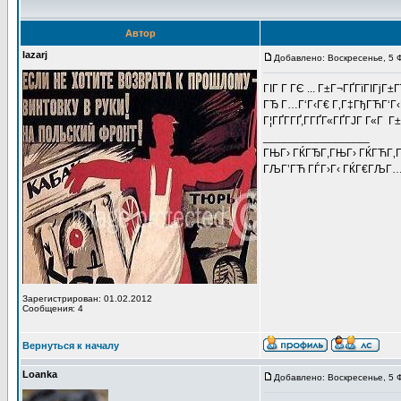
Автор
lazarj
Добавлено: Воскресенье, 5 
ГІГ Г ГЄ ... Г±Г¬ГҐГїГІГјГ±Г
ГЂ Г…Г‘Г‹Г€ Г‚Г‡ГђГЋГ‘Г‹
Г¦ГҐГ­ГҐ,Г­ГҐГ«ГҐГЈГ Г«Г Г
_________________
ГЊГ› ГЌГЂГ,ГЊГ› ГЌГЋГ
ГЉГ’ГЋ ГЃГ›Г‹ ГЌГ€ГЉГ…Г
Зарегистрирован: 01.02.2012
Сообщения: 4
Вернуться к началу
Loanka
Добавлено: Воскресенье, 5 