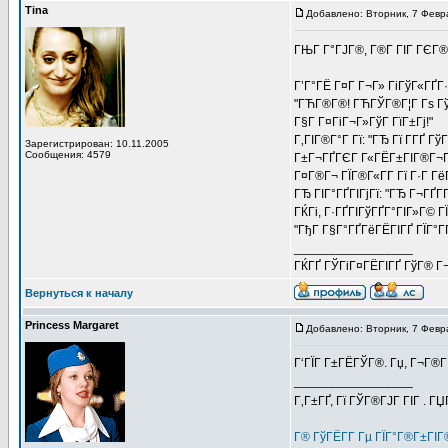
Tina
Добавлено: Вторник, 7 Февр
ГЊГ Г°ГЈГ®, Г®Г­ ГІГ ГЄГ
Г’Г°ГЁ Г¤Г Г¬Г» ГіГўГ«ГҐГ
"ГЋГ®Г®! ГЋГЎГ®Г¦Г Гѕ ГўГ®
Г§Г Г¤ГіГ¬Г»ГўГ ГїГ±Гј!"
Г‚ГІГ®Г°Г Гї: "ГЂ Гї Г­ГҐ Г
Зарегистрирован: 10.11.2005
Сообщения: 4579
Г±Г¬ГҐГЄГ Г«ГЁГ±ГІГ®Г¬Гі
Г¤Г®Г¬ ГЇГ®Г«Г­Г Гї Г·Г ГёГ
ГЂ ГІГ°ГҐГІГјГї: "ГЂ Г¬ГҐГ
ГЌГі, Г·ГҐГІГўГҐГ°ГІГ»Г© Г
"ГђГ Г§Г°ГҐГёГЁГІГҐ ГЇГ°ГҐ
_________________
ГЌГҐ ГЎГіГ¤ГЁГІГҐ ГўГ® Г¬Г
Вернуться к началу
Princess Margaret
Добавлено: Вторник, 7 Февр
Г‘ГЇГ Г±ГЁГЎГ®. Гџ, Г¬Г®Г
_________________
Г‚Г±ГҐ, Гї ГЎГ®ГЈГ ГІГ . Г
Г® ГўГЁГ­Г Гµ ГЇГ°Г®Г±ГІ