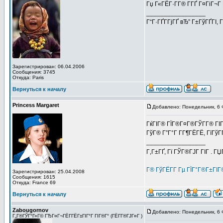
Гџ Г«ГЁГ·Г­Г® Г­ГҐ Г¤ГіГ¬Г
_________________
Г“Г·ГҐГ­ГјГҐ вЂ” Г±ГўГҐГІ, 
Зарегистрирован: 06.04.2006
Сообщения: 3745
Откуда: Paris
Вернуться к началу
Princess Margaret
Добавлено: Понедельник, 6 
ГќГІГ® ГЇГ®Г¤Г®ГЎГ­Г® ГІГ
ГўГ® Г”Г°Г Г­Г¶ГЁГЁ, ГїГў
_________________
Г‚Г±ГҐ, Гї ГЎГ®ГЈГ ГІГ . Г
Г® ГўГЁГ­Г Гµ ГЇГ°Г®Г±ГІ
Зарегистрирован: 25.04.2008
Сообщения: 1615
Откуда: France 69
Вернуться к началу
Zabougornov
Добавлено: Понедельник, 6 
Г„Г®ГЎГ°Г»Г© ГЂГ¤Г¬ГЁГ­ГЁГ±ГІГ°Г ГІГ®Г° (ГЁГ­Г®ГЈГ¤Г )