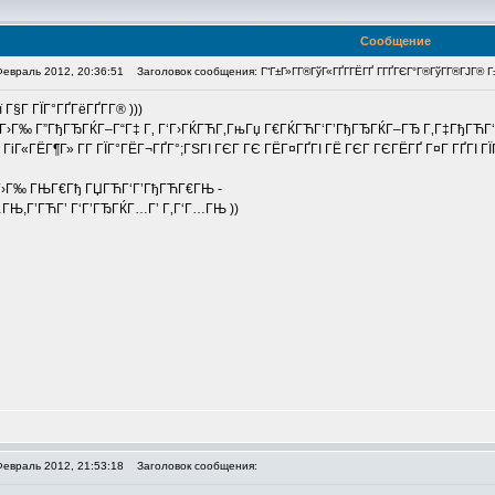
Сообщение
Февраль 2012, 20:36:51
Заголовок сообщения: Г“Г±Г»Г­Г®ГўГ«ГҐГ­ГЁГҐ Г­ГҐГЄГ°Г®ГўГ­Г®ГЈГ® Г±Г®
ї Г§Г ГЇГ°ГҐГёГҐГ­Г® )))
Г›Г‰ Г”ГђГЂГЌГ–Г“Г‡ Г‚ Г‘Г›ГЌГЋГ‚ГњГџ Г€ГЌГЋГ‘Г’ГђГЂГЌГ–ГЂ Г‚Г‡ГђГЋГ‘Г
± ГіГ«ГЁГ¶Г» Г­Г ГЇГ°ГЁГ¬ГҐГ°;ГЅГІ ГЄГ ГЄ ГЁГ¤ГҐГІ ГЁ ГЄГ ГЄГЁГҐ Г¤Г ГҐГІ ГЇГ
‚Г›Г‰ ГЊГ€Гђ ГЏГЋГ‘Г’ГђГЋГ€ГЊ -
Њ,Г’ГЋГ’ Г‘Г’ГЂГЌГ…Г’ Г‚Г‘Г…ГЊ ))
Февраль 2012, 21:53:18
Заголовок сообщения: