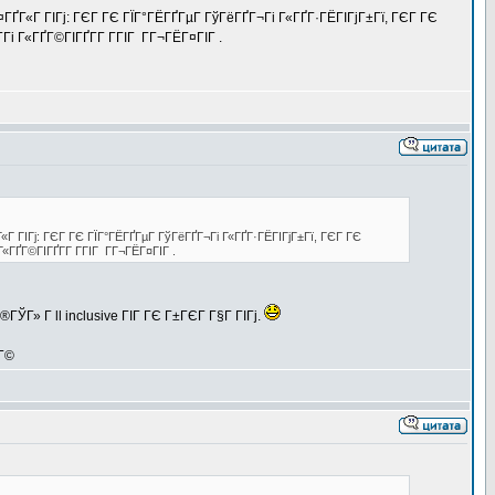
Г¤ГҐГ«Г ГІГј: ГЄГ ГЄ ГЇГ°ГЁГҐГµГ ГўГёГҐГ¬Гі Г«ГҐГ·ГЁГІГјГ±Гї, ГЄГ ГЄ
Г«ГҐГ©ГІГҐГ­Г Г­ГІГ ГГ¬ГЁГ¤ГІГ .
ҐГ«Г ГІГј: ГЄГ ГЄ ГЇГ°ГЁГҐГµГ ГўГёГҐГ¬Гі Г«ГҐГ·ГЁГІГјГ±Гї, ГЄГ ГЄ
ҐГ©ГІГҐГ­Г Г­ГІГ ГГ¬ГЁГ¤ГІГ .
ГЎГ» Г ll inclusive ГІГ ГЄ Г±ГЄГ Г§Г ГІГј.
ЁГ©