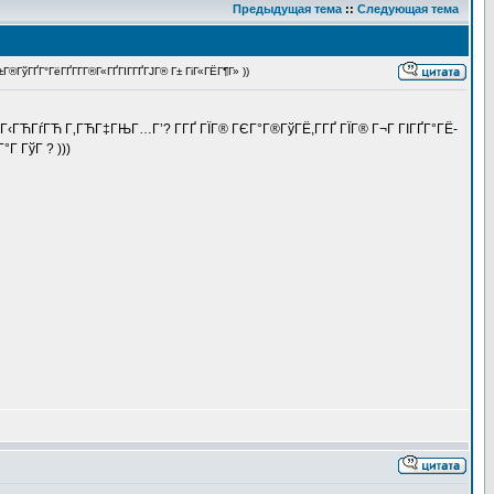
Предыдущая тема
::
Следующая тема
ГўГҐГ°ГёГҐГ­Г­Г®Г«ГҐГІГ­ГҐГЈГ® Г± ГіГ«ГЁГ¶Г» ))
‹ГЋГѓГЋ Г‚ГЋГ‡ГЊГ…Г’? Г­ГҐ ГЇГ® ГЄГ°Г®ГўГЁ,Г­ГҐ ГЇГ® Г¬Г ГІГҐГ°ГЁ-
°Г ГўГ ? )))