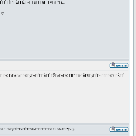
ГҐ ГЇГ°ГЁГ­ГЁГ¬Г ГѕГІ Г§Г Г¤ГіГ°Гі...
ЁГ©
ГЅГІГ® ГіГ±Г»Г­Г®ГўГ«ГҐГ­ГЁГҐ ГЎГ»Г«Г® ГЇГ°Г®ГЁГ§ГўГҐГ¤ГҐГ­Г®? ГЌГҐ
Г±Г®ГўГҐГ°ГёГҐГ­Г­Г®Г«ГҐГІГ­ГҐГЈГ® Г± ГіГ«ГЁГ¶Г» ))