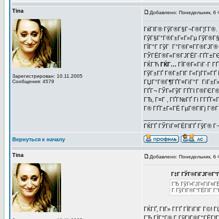
Tina
Добавлено: Понедельник, 6 
ГќГІГ® ГўГ®Г§Г¬Г®Г¦Г­Г®. 
ГўГ§Г°Г®Г±Г«Г»Гµ ГўГ®Г§Г¬
ГЇГ°Г ГўГ Г°Г®Г¤Г­Г®ГЈГ® 
ГЎГЁГ®Г«Г®ГЈГЁГ·ГҐГ±ГЄГЁ
ГЌГЋ
ГЌГ…
ГЇГ®Г«ГіГ·Г ГҐ
ГўГ±ГҐ Г®Г±ГІГ Г«ГјГ­Г»ГҐ 
Зарегистрирован: 10.11.2005
Сообщения: 4579
ГЏГ°Г®Г¶ГҐГ¤ГіГ°Г ГіГ±Г»Г
ГҐГ¬ ГЎГ»ГўГ ГҐГІ Г®ГЄГ®Г
ГЂ, Г¤Г , ГҐГ№ГҐ Гі Г­ГҐГ
Г® ГҐГ±Г«ГЁ ГµГ®ГІГј Г®Г¤Г
_________________
ГЌГҐ ГЎГіГ¤ГЁГІГҐ ГўГ® Г¬Г
Вернуться к началу
Tina
Добавлено: Понедельник, 6 
Г‡Г ГЎГ®ГіГЈГ®Г°Г
ГЂ ГўГ»ГЈГ«ГїГ¤ГЁГ
Г ГўГІГ®Г°ГЁГІГ Г°
ГЌГҐ, ГІГ» Г­ГҐ ГЇГіГІГ Г©!
ГЂ ГЇГ°Г® Г ГўГІГ®Г°ГЁГІГ