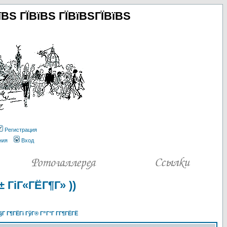
їВЅ ГЇВїВЅ ГЇВїВЅГЇВїВЅ
Регистрация
ния
Вход
 ГіГ«ГЁГ¶Г» ))
§Г Г¶ГЁГї ГўГ® Г”Г°Г Г­Г¶ГЁГЁ