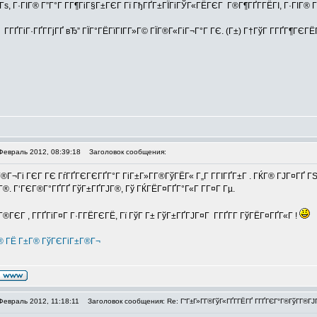
 Гѕ, Г·ГІГ® Г”Г°Г Г­Г¶ГіГ§Г±ГЄГ Гї ГђГҐГ±ГЇГіГЎГ«ГЁГЄГ Г®Г¶ГҐГ­ГЁГІ, Г·ГІГ® ГҐ
Г Г­ГҐГіГ·ГҐГ­ГјГҐ вЂ” ГЇГ°ГЁГїГІГ­Г»Г© ГЇГ®Г«ГіГ¬Г°Г ГЄ. (Г±) Г†ГўГ Г­ГҐГ¶ГЄГ
Февраль 2012, 08:39:18
Заголовок сообщения:
®Г¬Гі ГЄГ ГЄ ГѓГҐГЄГЄГҐГ°Г­ ГіГ±Г»Г­Г®ГўГЁГ« Г„Г Г­ГІГҐГ±Г . ГЌГ® ГЈГ¤ГҐ 
Г­Г®. Г‘ГЄГ®Г°ГҐГҐ ГўГ±ГҐГЈГ®, Гў ГЌГЁГ¤ГҐГ°Г«Г Г­Г¤Г Гµ.
ЏГ®ГЄГ , Г­ГҐГіГ¤Г Г·Г­ГЁГЄГЁ, Гї ГўГ Г± ГўГ±ГҐГЈГ¤Г Г­ГҐГ­Г ГўГЁГ¤ГҐГ«Г !
Г® ГЁ Г±Г® ГўГЄГіГ±Г®Г¬
Февраль 2012, 11:18:11
Заголовок сообщения: Re: Г“Г±Г»Г­Г®ГўГ«ГҐГ­ГЁГҐ Г­ГҐГЄГ°Г®ГўГ­Г®ГЈГ® 