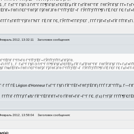
Ґ 1 , Г Г±Г°Г Г§Гі 3 ГґГ°Г Г­Г¶ГіГ§Г±ГЄГЁГµ ГЇГ Г±ГЇГ®Г°ГІГ Г®ГЎГїГ§Г Г­Г» Г±
Г» Г®ГІ ГЄГ°Г®ГўГ ГўГ®ГЈГ® Г°ГҐГ¦ГЁГ¬Г ГЎГҐГ¦ГҐГ­Г¶Гі ГЁ ГЄГ ГЄ Г±Г»Г­Гі 
­ГҐ Г±ГІГҐГ°ГўГі! ГЋГ­Г ГЁ ГІГ ГЄ, ГЎГҐГ¤Г­ГїГ¦ГЄГ , Г­ГҐ ГўГ»Г±Г»ГЇГ ГҐГІГ±Гї.
Февраль 2012, 13:32:11
Заголовок сообщения:
Г°ГЁГІГ Г°Г­Г»Г© Г°ГҐГ¦ГЁГ¬-ГЎГҐГ¦ГҐГ­Г±ГІГўГ®.
¬Гі Г­ГҐ 1 , Г Г±Г°Г Г§Гі 3 ГґГ°Г Г­Г¶ГіГ§Г±ГЄГЁГµ ГЇГ Г±ГЇГ®Г°ГІГ Г®ГЎГїГ§Г Г­Г» Г±Г¤Г
 Г№ГЁГІГ» Г®ГІ ГЄГ°Г®ГўГ ГўГ®ГЈГ® Г°ГҐГ¦ГЁГ¬Г ГЎГҐГ¦ГҐГ­Г¶Гі ГЁ ГЄГ ГЄ Г±Г»Г­Гі Г«Г
Г·Г ГҐ ГЁ Légion d'Honneur Г±Г°Г Г§Гі ГЇГ°ГЁГ«Г®Г¦ГЁГІГј Г­ГҐ ГЈГ°ГҐГµ. Г—ГІГ®
Г Г­ГҐГіГ·ГҐГ­ГјГҐ вЂ” ГЇГ°ГЁГїГІГ­Г»Г© ГЇГ®Г«ГіГ¬Г°Г ГЄ. (Г±) Г†ГўГ Г­ГҐГ¶ГЄГ
Февраль 2012, 13:58:04
Заголовок сообщения:
ал(а):