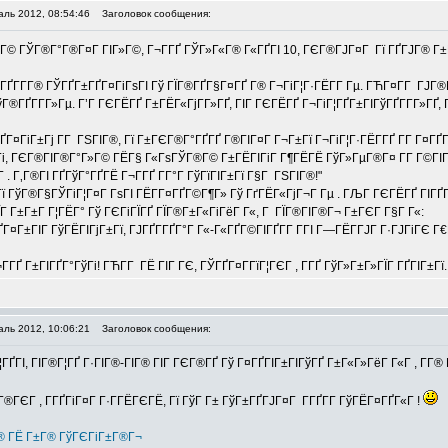
аль 2012, 08:54:46
Заголовок сообщения:
®Г© ГЎГ®Г°Г®Г¤Г ГІГ»Г©, Г¬Г­ГҐ ГЎГ»Г«Г® Г«ГҐГІ 10, ГЄГ®ГЈГ¤Г Гї ГҐГЈГ® Г±
·ГҐГ­Г­Г® ГЎГҐГ±ГҐГ¤ГіГѕГІ Гў ГЇГ®ГҐГ§Г¤ГҐ Г® Г¬ГіГ¦Г·ГЁГ­Г Гµ. ГЋГ¤Г­Г ГЈГ
ГҐГ­Г­Г»Гµ. Г’Г ГЄГЁГҐ Г±ГЁГ«ГјГ­Г»ГҐ, ГІГ ГЄГЁГҐ Г¬ГіГ¦ГҐГ±ГІГўГҐГ­Г­Г»ГҐ,
ўГҐГ¤ГіГ±Гј Г­Г ГЅГІГ®, Гї Г±ГЄГ®Г°ГҐГҐ Г®ГІГ¤Г Г¬Г±Гї Г¬ГіГ¦Г·ГЁГ­ГҐ Г­Г Г¤ГҐ
, ГЄГ®ГІГ®Г°Г»Г© ГЁГ§ Г«ГѕГЎГ®Г© Г±ГЁГІГіГ Г¶ГЁГЁ ГўГ»ГµГ®Г¤ Г­Г Г©ГІГЁ
 . Г‚Г®ГІ ГҐГўГ°ГҐГЁ Г¬Г­ГҐ Г­Г°Г ГўГїГІГ±Гї Г§Г ГЅГІГ®!"
­Гї ГўГ®Г§ГЎГіГ¦Г¤Г ГѕГІ ГЁГ­Г¤ГҐГ©Г¶Г» Гў ГґГЁГ«ГјГ¬Г Гµ . ГЉГ ГЄГЁГҐ ГІГҐГ«
ЇГ Г±Г±Г Г¦ГЁГ° Гў ГЄГіГЇГҐ ГЇГ®Г±Г«ГіГёГ Г«, Г ГЇГ®ГІГ®Г¬ Г±ГЄГ Г§Г Г«:
Г¤Г±ГІГ ГўГЁГІГјГ±Гї, ГЈГҐГ­ГҐГ°Г Г«-Г«ГҐГ©ГІГҐГ­Г Г­ГІ Г—ГЁГ­ГЈГ Г·ГЈГіГЄ Г
­ГҐ Г±ГІГҐГ°ГўГі! ГЋГ­Г ГЁ ГІГ ГЄ, ГЎГҐГ¤Г­ГїГ¦ГЄГ , Г­ГҐ ГўГ»Г±Г»ГЇГ ГҐГІГ±Гї.
аль 2012, 10:06:21
Заголовок сообщения:
¦ГҐГІ, ГІГ®Г¦ГҐ Г·ГІГ®-ГІГ® ГІГ ГЄГ®ГҐ Гў Г¤ГҐГІГ±ГІГўГҐ Г±Г«Г»ГёГ Г«Г , Г
ЏГ®ГЄГ , Г­ГҐГіГ¤Г Г·Г­ГЁГЄГЁ, Гї ГўГ Г± ГўГ±ГҐГЈГ¤Г Г­ГҐГ­Г ГўГЁГ¤ГҐГ«Г !
Г® ГЁ Г±Г® ГўГЄГіГ±Г®Г¬