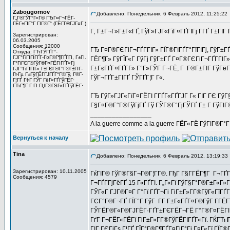
Zabougornov
Добавлено: Понедельник, 6 Февраль 2012, 11:25:22
Г„Г®ГЎГ°Г»Г© ГЂГ¤Г¬ГЁГ­
ГЁГ±ГІГ°Г ГІГ®Г° (ГЁГ­Г®ГЈГ¤Г )
Г‚ Г±Г¬Г»Г±Г«ГҐ, ГўГ»ГЈГ«ГїГ¤ГҐГІГј Г­ГҐ Г±ГІГ
Зарегистрирован:
06.03.2005
Сообщения: 12000
ГЂ Г¤Г®ГЄГіГ¬ГҐГ­ГІГ» ГЇГ®ГІГҐГ°ГїГІГј, ГўГ±
Откуда: ГЋГЎГҐГ°-
ГЈГ°ГіГЇГЇГҐГ­-Г¤Г®Г¶ГҐГ­ГІ, Г±ГІ.
ГЁГ¶Г» ГўГЇГ«Г ГўГј ГўГ±ГҐ Г¤Г®ГЄГіГ¬ГҐГ­ГІГ
Г°ГіГЄГ®ГўГ®Г¤ГЁГІГҐГ«Гј
Г±ГєГҐГ¤ГҐГ­Г» Г°Г»ГЎГ Г¬ГЁ, Г Г®Г±ГІГ ГўГёГ
ГЈГ°ГіГЇГЇГ» Г±ГЄГ®Г°Г®Г±ГІГ­
Г»Гµ Г±ГўГЁГ­ГЈГҐГ°Г®Гў, Г®Г­
ГўГ¬ГҐГ±ГІГҐ ГЎГҐГ¦Г Г«.
Г¦ГҐ Г‡Г ГЎГ ГёГ«ГҐГўГЁГ·
ГЋГ¶Г Г ГІ ГЏГ®ГЅГ«ГҐГўГЁГ·
ГЂ ГўГ»ГЈГ«ГїГ¤ГЁГІ Г­ГҐГ«ГҐГЈГ Г« ГІГ ГЄ ГўГ§
Г§Г¤Г®Г°Г®ГўГјГҐ Гў ГЎГ®Г°ГјГЎГҐ Г± Г ГўГІГ
_________________
A la guerre comme a la guerre ГЁГ«ГЁ ГўГІГ®Г°
Вернуться к началу
Tina
Добавлено: Понедельник, 6 Февраль 2012, 13:19:33
Зарегистрирован: 10.11.2005
ГќГІГ® ГўГ®Г§Г¬Г®Г¦Г­Г®. ГђГ Г§Г­ГЁГ¶Г Г¬ГҐГ¦
Сообщения: 4579
Г¬ГҐГ­ГјГёГҐ 15 Г«ГҐГІ. Г„Г«Гї ГўГ§Г°Г®Г±Г«Г
ГЎГ«Г ГЈГ®Г¤Г Г°Гї ГҐГ¬Гі ГіГ±Г»Г­Г®ГўГ«ГїГҐ
ГЄГ°Г®Г¬ГҐ ГЇГ°Г ГўГ Г­Г Г±Г«ГҐГ¤Г®ГўГ Г­ГЁГ
ГЎГЁГ®Г«Г®ГЈГЁГ·ГҐГ±ГЄГЁГ¬ГЁ Г°Г®Г¤ГЁГІГҐГ
ГґГ Г¬ГЁГ«ГЁГї ГіГ±Г»Г­Г®ГўГЁГІГҐГ«Гї. ГЌГЋ
ГІГ ГЄГіГѕ Г¦ГҐ ГЇГ°Г®Г¶ГҐГ¤ГіГ°Гі Г¤Г«Гї ГЇГ®Г