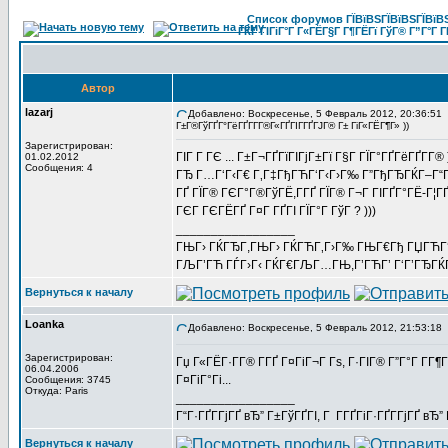
Список форумов ГЇВїВЅГЇВїВЅГЇВїВЅГ
ГЌГ ГІГіГ°Г Г«ГЁГ§Г Г¶ГЁГї ГўГ® Г”Г°Г Г
Автор
lazarj
Добавлено: Воскресенье, 5 Февраль 2012, 20:36:51
Г±Г®ГўГҐГ°ГёГҐГ­Г­Г®Г«ГҐГІГ­ГҐГЈГ® Г± ГіГ«ГЁГ¶Г» ))
Зарегистрирован:
ГІГ Г ГЄ ... Г±Г¬ГҐГїГІГјГ±Гї Г§Г ГЇГ°ГҐГёГҐГ­Г® 
01.02.2012
Сообщения: 4
ГЂ Г…Г‘Г‹Г€ Г‚Г‡ГђГЋГ‘Г‹Г›Г‰ Г”ГђГЂГЌГ–Г“
ГҐ ГЇГ® ГЄГ°Г®ГўГЁ,Г­ГҐ ГЇГ® Г¬Г ГІГҐГ°ГЁ-Г¦ГҐ
ГЄГ ГЄГЁГҐ Г¤Г ГҐГІ ГЇГ°Г ГўГ ? )))
_________________
ГЊГ› ГЌГЂГ,ГЊГ› ГЌГЋГ‚Г›Г‰ ГЊГ€Гђ ГЏГЋГ
ГЉГ’ГЋ ГЃГ›Г‹ ГЌГ€ГЉГ…ГЊ,Г’ГЋГ’ Г‘Г’ГЂГЌГ
Вернуться к началу
Loanka
Добавлено: Воскресенье, 5 Февраль 2012, 21:53:18
Зарегистрирован:
Гџ Г«ГЁГ·Г­Г® Г­ГҐ Г¤ГіГ¬Г Гѕ, Г·ГІГ® Г”Г°Г Г­
06.04.2006
Г¤ГіГ°Гі...
Сообщения: 3745
Откуда: Paris
_________________
Г“Г·ГҐГ­ГјГҐ вЂ” Г±ГўГҐГІ, Г Г­ГҐГіГ·ГҐГ­ГјГҐ в
Вернуться к началу