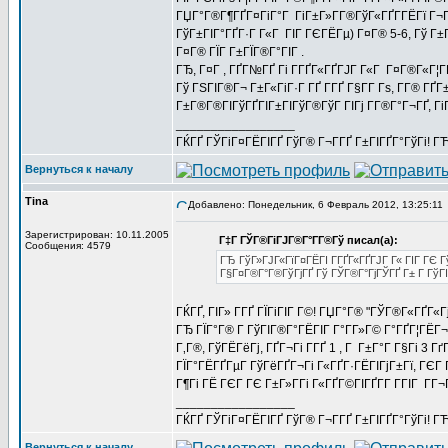
ГЏГ°Г®Г¶ГҐГ¤ГіГ°Г ГіГ±Г»Г­Г®ГўГ«ГҐГ­ГЁГї Г¬Г®
ГўГ±ГІГ°ГҐГ·Г Г«Г ГІГ ГЄГЁГµ) Г¤Г® 5-6, Гў Г±
Г¤Г® ГЇГ Г±ГЇГ®Г°ГІГ .
ГЂ, Г¤Г , ГҐГ№ГҐ Гі Г­ГҐГ«ГҐГЈГ Г«Г Г¤Г®Г«Г¦
Гў ГЅГІГ®Г¬ Г±Г«ГіГ·Г ГҐ Г­ГҐ Г§Г­Г Гѕ, Г­Г® ГҐ
Г±Г®Г®ГІГўГҐГІГ±ГІГўГ®ГўГ ГІГј Г­Г®Г°Г¬ГҐ, ГіГ
_________________
ГЌГҐ ГЎГіГ¤ГЁГІГҐ ГўГ® Г¬Г­ГҐ Г±ГІГҐГ°ГўГі! ГЋГ
Вернуться к началу
Tina
Добавлено: Понедельник, 6 Февраль 2012, 13:25:11
Зарегистрирован: 10.11.2005
Г‡Г ГЎГ®ГіГЈГ®Г°Г­Г®Гў писал(а):
Сообщения: 4579
ГЂ ГўГ»ГЈГ«ГїГ¤ГЁГІ Г­ГҐГ«ГҐГЈГ Г« ГІГ ГЄ Г
Г§Г¤Г®Г°Г®ГўГјГҐ Гў ГЎГ®Г°ГјГЎГҐ Г± Г ГўГІ
ГЌГҐ, ГІГ» Г­ГҐ ГЇГіГІГ Г©! ГЏГ°Г® "ГЎГ®Г«ГҐГ«Гј
ГЂ ГЇГ°Г® Г ГўГІГ®Г°ГЁГІГ Г°Г­Г»Г© Г°ГҐГ¦ГЁГ¬
Г‚Г®, ГўГЁГёГј, ГҐГ¬Гі Г­ГҐ 1 , Г Г±Г°Г Г§Гі 3 
ГЇГ°ГЁГҐГµГ ГўГёГҐГ¬Гі Г«ГҐГ·ГЁГІГјГ±Гї, Г
Г¶Гі ГЁ ГЄГ ГЄ Г±Г»Г­Гі Г«ГҐГ©ГІГҐГ­Г Г­ГІГ ГГ¬
_________________
ГЌГҐ ГЎГіГ¤ГЁГІГҐ ГўГ® Г¬Г­ГҐ Г±ГІГҐГ°ГўГі! ГЋГ
Вернуться к началу