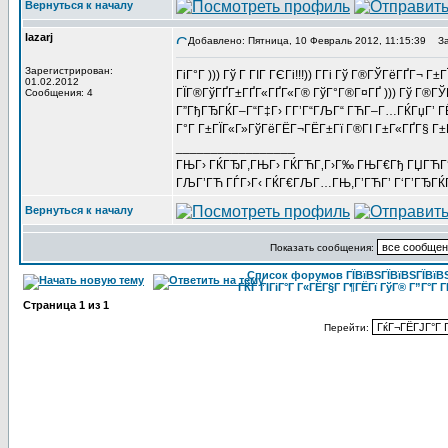
Вернуться к началу
lazarj
Добавлено: Пятница, 10 Февраль 2012, 11:15:39
Заг
Зарегистрирован:
ГіГ°Г ))) Гў Г ГІГ ГЄГі!!!)) Г­Гі Гў Г®ГЎГёГҐГ¬
01.02.2012
ГЇГ®ГўГҐГ±ГҐГ«ГҐГ«Г® ГўГ°Г®Г¤ГҐ ))) Гў Г®ГЎГ
Сообщения: 4
Г”ГђГЂГЌГ–Г“Г‡Г› ГГ’Г“ГЉГ“ ГЋГ–Г…ГЌГџГ’ ГЁ 
Г°Г Г±ГЇГ«Г»ГўГёГЁГ¬ГЁГ±Гї Г®ГІ Г±Г«ГҐГ§ Г±
_________________
ГЊГ› ГЌГЂГ,ГЊГ› ГЌГЋГ‚Г›Г‰ ГЊГ€Гђ ГЏГЋГ
ГЉГ’ГЋ ГЃГ›Г‹ ГЌГ€ГЉГ…ГЊ,Г’ГЋГ’ Г‘Г’ГЂГЌГ
Вернуться к началу
Показать сообщения:
Список форумов ГЇВїВЅГЇВїВЅГЇВїВЅГ
ГЌГ ГІГіГ°Г Г«ГЁГ§Г Г¶ГЁГї ГўГ® Г”Г°Г Г
Страница
1
из
1
Перейти: