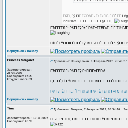
ГЌГі, Гў ГІГ ГЄГ®Г¬ Г±Г«ГіГ·Г ГҐ ГЁ Lég
inclusive ГІГ ГЄ Г±ГЄГ Г§Г ГІГј.
ГЂГ­ГҐГЄГ¤Г®ГІ ГўГ±ГЇГ®Г¬Г­ГЁГ«Г ГЇГ°Г® ГЈГҐ
_________________
ГЌГҐ ГЎГіГ¤ГЁГІГҐ ГўГ® Г¬Г­ГҐ Г±ГІГҐГ°ГўГі! ГЋГ
Вернуться к началу
Princess Margaret
Добавлено: Понедельник, 6 Февраль 2012, 20:48:27
Зарегистрирован:
ГЂГ­ГҐГЄГ¤Г®ГІ Гў Г±ГІГіГ¤ГЁГѕ!
25.04.2008
_________________
Сообщения: 1615
Откуда: France 69
Г‚Г±ГҐ, Гї ГЎГ®ГЈГ ГІГ . ГЏГ®ГЄГ , Г­ГҐГіГ¤Г Г·
Г® ГўГЁГ­Г Гµ ГЇГ°Г®Г±ГІГ® ГЁ Г±Г® ГўГЄГіГ±
Вернуться к началу
Tina
Добавлено: Вторник, 7 Февраль 2012, 08:54:46
Заго
Зарегистрирован: 10.11.2005
ГЊГ Г°ГЈГ®, Г®Г­ ГІГ ГЄГ®Г© ГЎГ®Г°Г®Г¤Г ГІГ»
Сообщения: 4579