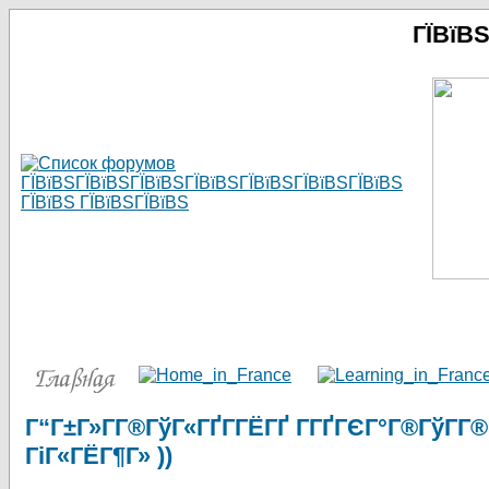
ГЇВїВ
Г“Г±Г»Г­Г®ГўГ«ГҐГ­ГЁГҐ Г­ГҐГЄГ°Г®ГўГ­Г®
ГіГ«ГЁГ¶Г» ))