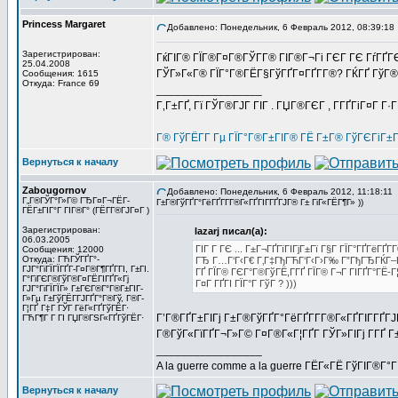
Princess Margaret
Добавлено: Понедельник, 6 Февраль 2012, 08:39:18
Зарегистрирован:
ГќГІГ® ГЇГ®Г¤Г®ГЎГ­Г® ГІГ®Г¬Гі ГЄГ ГЄ ГѓГҐГЄГ
25.04.2008
ГЎГ»Г«Г® ГЇГ°Г®ГЁГ§ГўГҐГ¤ГҐГ­Г®? ГЌГҐ ГўГ® Г
Сообщения: 1615
Откуда: France 69
_________________
Г‚Г±ГҐ, Гї ГЎГ®ГЈГ ГІГ . ГЏГ®ГЄГ , Г­ГҐГіГ¤Г Г·
Г® ГўГЁГ­Г Гµ ГЇГ°Г®Г±ГІГ® ГЁ Г±Г® ГўГЄГіГ±
Вернуться к началу
Zabougornov
Добавлено: Понедельник, 6 Февраль 2012, 11:18:11
Г„Г®ГЎГ°Г»Г© ГЂГ¤Г¬ГЁГ­
Г±Г®ГўГҐГ°ГёГҐГ­Г­Г®Г«ГҐГІГ­ГҐГЈГ® Г± ГіГ«ГЁГ¶Г» ))
ГЁГ±ГІГ°Г ГІГ®Г° (ГЁГ­Г®ГЈГ¤Г )
Зарегистрирован:
lazarj писал(а):
06.03.2005
ГІГ Г ГЄ ... Г±Г¬ГҐГїГІГјГ±Гї Г§Г ГЇГ°ГҐГёГҐГ­Г
Сообщения: 12000
Откуда: ГЋГЎГҐГ°-
ГЂ Г…Г‘Г‹Г€ Г‚Г‡ГђГЋГ‘Г‹Г›Г‰ Г”ГђГЂГЌГ–Г
ГЈГ°ГіГЇГЇГҐГ­-Г¤Г®Г¶ГҐГ­ГІ, Г±ГІ.
ГҐ ГЇГ® ГЄГ°Г®ГўГЁ,Г­ГҐ ГЇГ® Г¬Г ГІГҐГ°ГЁ-Г
Г°ГіГЄГ®ГўГ®Г¤ГЁГІГҐГ«Гј
Г¤Г ГҐГІ ГЇГ°Г ГўГ ? )))
ГЈГ°ГіГЇГЇГ» Г±ГЄГ®Г°Г®Г±ГІГ­
Г»Гµ Г±ГўГЁГ­ГЈГҐГ°Г®Гў, Г®Г­
Г¦ГҐ Г‡Г ГЎГ ГёГ«ГҐГўГЁГ·
Г’Г®ГҐГ±ГІГј Г±Г®ГўГҐГ°ГёГҐГ­Г­Г®Г«ГҐГІГ­ГҐГЈ
ГЋГ¶Г Г ГІ ГЏГ®ГЅГ«ГҐГўГЁГ·
Г®ГўГ«ГїГҐГ¬Г»Г© Г¤Г®Г«Г¦ГҐГ­ ГЎГ»ГІГј Г­ГҐ Г±Г
_________________
A la guerre comme a la guerre ГЁГ«ГЁ ГўГІГ®Г°
Вернуться к началу