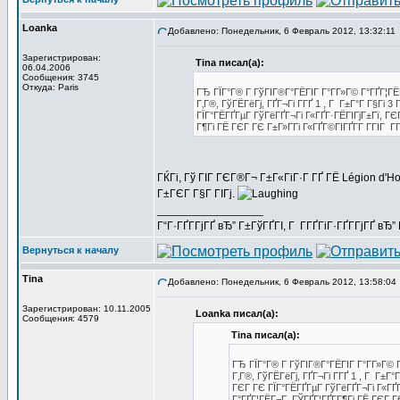
Loanka
Добавлено: Понедельник, 6 Февраль 2012, 13:32:11
Зарегистрирован:
Tina писал(а):
06.04.2006
Сообщения: 3745
Откуда: Paris
ГЂ ГЇГ°Г® Г ГўГІГ®Г°ГЁГІГ Г°Г­Г»Г© Г°ГҐГ¦ГЁ
Г‚Г®, ГўГЁГёГј, ГҐГ¬Гі Г­ГҐ 1 , Г Г±Г°Г Г§Гі 
ГЇГ°ГЁГҐГµГ ГўГёГҐГ¬Гі Г«ГҐГ·ГЁГІГјГ±Гї, 
Г¶Гі ГЁ ГЄГ ГЄ Г±Г»Г­Гі Г«ГҐГ©ГІГҐГ­Г Г­ГІГ Г
ГЌГі, Гў ГІГ ГЄГ®Г¬ Г±Г«ГіГ·Г ГҐ ГЁ Légion d'Ho
Г±ГЄГ Г§Г ГІГј.
_________________
Г“Г·ГҐГ­ГјГҐ вЂ” Г±ГўГҐГІ, Г Г­ГҐГіГ·ГҐГ­ГјГҐ в
Вернуться к началу
Tina
Добавлено: Понедельник, 6 Февраль 2012, 13:58:04
Зарегистрирован: 10.11.2005
Loanka писал(а):
Сообщения: 4579
Tina писал(а):
ГЂ ГЇГ°Г® Г ГўГІГ®Г°ГЁГІГ Г°Г­Г»Г© 
Г‚Г®, ГўГЁГёГј, ГҐГ¬Гі Г­ГҐ 1 , Г Г±Г
ГЄГ ГЄ ГЇГ°ГЁГҐГµГ ГўГёГҐГ¬Гі Г«Г
Г°ГҐГ¦ГЁГ¬Г ГЎГҐГ¦ГҐГ­Г¶Гі ГЁ ГЄГ ГЄ 