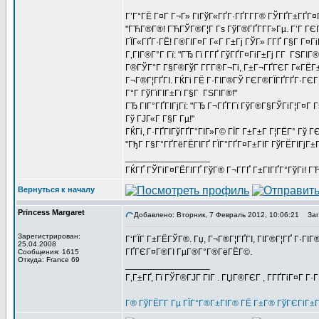
Г’Г°ГЁ Г¤Г Г¬Г» ГіГўГ«ГҐГ·ГҐГ­Г­Г® ГЎГҐГ±ГҐГ¤
"ГЋГ®Г®! ГЋГЎГ®Г¦Г Гѕ ГўГ®ГҐГ­Г­Г»Гµ. Г’Г ГЄГ
ГЇГ«ГҐГ·ГЁ! Г®ГІГ¤Г Г«Г Г±Гј ГЎГ» Г­ГҐ Г§Г Г¤Гі
Г‚ГІГ®Г°Г Гї: "ГЂ Гї Г­ГҐ ГўГҐГ¤ГіГ±Гј Г­Г ГЅГІГ
Г®ГЎГ°Г Г§Г®ГўГ Г­Г­Г®Г¬Гі, Г±Г¬ГҐГЄГ Г«ГЁГ
Г¬Г®Г¦ГҐГІ. ГЌГі ГЁ Г·ГІГ®ГЎ ГЄГ®ГЇГҐГҐГ·ГЄГ 
Г°Г ГўГїГІГ±Гї Г§Г ГЅГІГ®!"
ГЂ ГІГ°ГҐГІГјГї: "ГЂ Г¬ГҐГ­Гї ГўГ®Г§ГЎГіГ¦Г¤Г 
Гў ГЈГ«Г Г§Г Гµ!"
ГЌГі, Г·ГҐГІГўГҐГ°ГІГ»Г© ГЇГ Г±Г±Г Г¦ГЁГ° Гў Г
"ГђГ Г§Г°ГҐГёГЁГІГҐ ГЇГ°ГҐГ¤Г±ГІГ ГўГЁГІГјГ±Гї
_________________
ГЌГҐ ГЎГіГ¤ГЁГІГҐ ГўГ® Г¬Г­ГҐ Г±ГІГҐГ°ГўГі! ГЋГ
Вернуться к началу
Princess Margaret
Добавлено: Вторник, 7 Февраль 2012, 10:06:21
Заго
Зарегистрирован:
Г‘ГЇГ Г±ГЁГЎГ®. Гџ, Г¬Г®Г¦ГҐГІ, ГІГ®Г¦ГҐ Г·ГІГ
25.04.2008
ГҐГЄГ¤Г®ГІ ГµГ®Г°Г®ГёГЁГ©.
Сообщения: 1615
Откуда: France 69
_________________
Г‚Г±ГҐ, Гї ГЎГ®ГЈГ ГІГ . ГЏГ®ГЄГ , Г­ГҐГіГ¤Г Г·
Г® ГўГЁГ­Г Гµ ГЇГ°Г®Г±ГІГ® ГЁ Г±Г® ГўГЄГіГ±