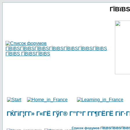
ГЇВїВ
ГЌГіГ¦Г­Г» Г«ГЁ ГўГ® Г”Г°Г Г­Г¶ГЁГЁ ГіГ·Г
Список форумов ГЇВїВЅГЇВїВЅГЇВїВЅГ