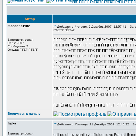
ГЌГ ГІГіГ°Г Г«ГЁГ§Г Г¶ГЁГї ГўГ® Г”Г°Г Г
Автор
marianna1982
Добавлено: Четверг, 6 Декабрь 2007, 12:57:41
Заголо
Г“ГЄГ°Г ГЁГ­Г»?
Г‘ГҐГ©Г·Г Г± ГЇГЁГёГі Г¤ГЁГ±Г±ГҐГ°ГІГ Г¶ГЁГѕ 
Зарегистрирован:
05.12.2007
Г® ГЈГ®ГўГ®Г°Гї, Г·Г Г±ГІГҐГ­ГјГЄГ® Г¤ГіГ¬Г Г
Сообщения: 7
Откуда: Г“ГЄГ°Г ГЁГ­Г
ГҐГ¤Г®Г±ГІГ ГІГ®Г·Г­Г® ГЇГ ГІГ°ГЁГ®ГІГЁГ·Г­Г
ГЈГ®ГўГ®Г°ГЁГ¬ "Г­ГҐГ­ГјГЄГі Г“ГЄГ°Г ГЁГ­Гі". 
ГўГ®Г°Г®ГўГ ГІГј, Г°Г ГЎГ®ГІГ ГІГј ГЁ ГЎГ»ГІГј Г
ГҐГўГ®Г§Г¬Г®Г¦Г­Г®, Г¤Г ГЁ Г±Г®Г¬Г­ГҐГўГ ГѕГ±
Г°Г ГЎГ®ГІГ ГІГј ГЁГ­ГІГҐГ«ГҐГЄГІГіГ Г«ГјГ­Г® (
Г Гѕ, ГЄГ®ГЈГ¤Г ГЇГ®Г«ГіГ·Гі Г­Г ГіГ·Г­Г®ГҐ Г
ГЂ ГЄГ ГЄ ГўГ» Г¤ГіГ¬Г ГҐГІГҐ, Г±ГІГ®ГЁГІ Г«ГЁ
Г‘ГІГ®ГЁГІ Г«ГЁ ГЇГ°Г®ГЎГ®ГўГ ГІГј?
ГЏГЁГёГЁГІГҐ, ГЇГ®Г¦Г Г«ГіГ±ГІГ , Г¬ГҐГ­Гї ГЁГ­
Вернуться к началу
fialka
Добавлено: Пятница, 21 Декабрь 2007, 12:46:32
Заг
Зарегистрирован:
esli po obrazovaniiu vi - filolog, to vo Frantsii ih 