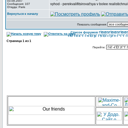
03.09.2007
vyhod - perekvalifitsirovat'sya v bolee realistichnu
Сообщения: 107
Откуда: Paris
Вернуться к началу
Показать сообщения:
Список форумов ГЇВїВЅГЇВїВЅГЇВїВЅГ
ГЌГ ГІГіГ°Г Г«ГЁГ§Г Г¶ГЁГї ГўГ® Г”Г°Г Г
Страница
1
из
1
Перейти: