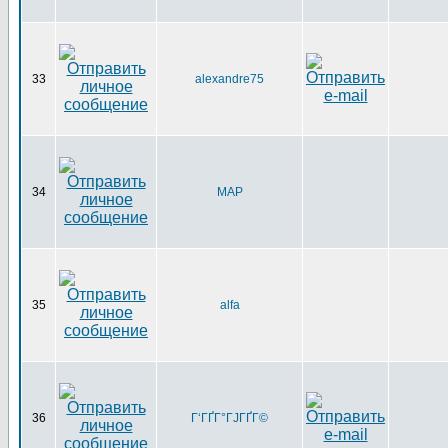
33
alexandre75
34
MAP
35
alfa
36
Г‘ГҐГ°ГЈГҐГ©