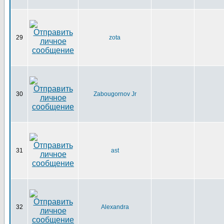
29
zota
30
Zabougornov Jr
31
ast
32
Alexandra