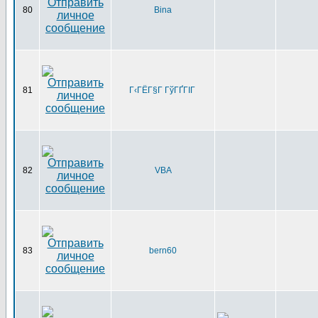
80
Bina
81
Г‹ГЁГ§Г ГўГҐГІГ
82
VBA
83
bern60