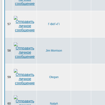
57
Г‹ВёГ«Гї
58
Jim Morrison
59
Olegan
60
NataA