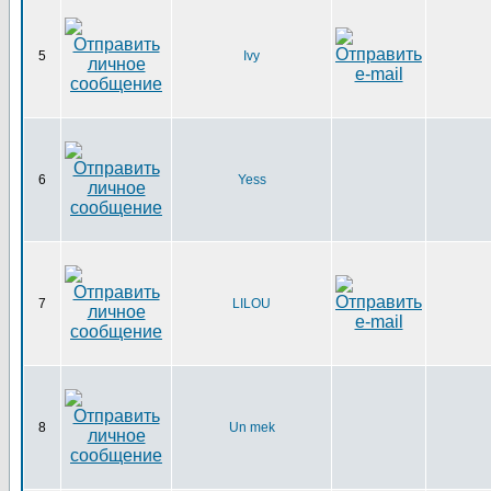
5
Ivy
6
Yess
7
LILOU
8
Un mek