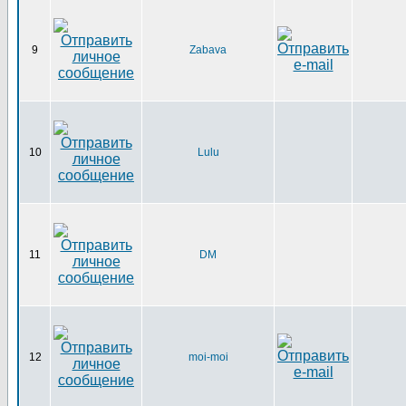
9
Zabava
10
Lulu
11
DM
12
moi-moi