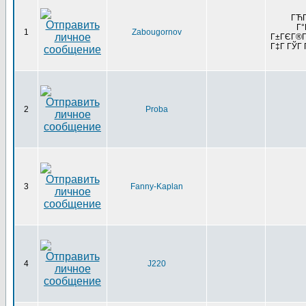
ГЋГ
Г°
1
Zabougornov
Г±ГЄГ®Г°
Г‡Г ГЎГ 
2
Proba
3
Fanny-Kaplan
4
J220