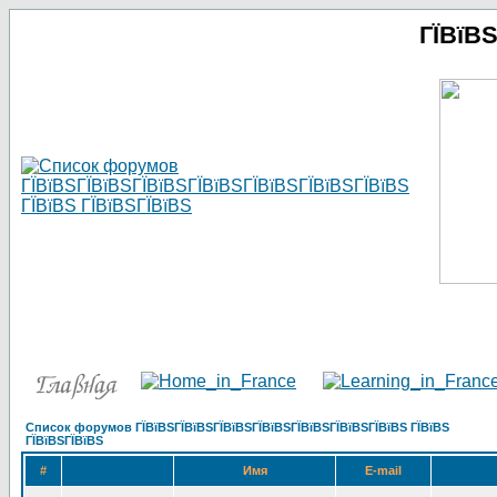
ГЇВїВ
Список форумов ГЇВїВЅГЇВїВЅГЇВїВЅГЇВїВЅГЇВїВЅГЇВїВЅГЇВїВЅ ГЇВїВЅ
ГЇВїВЅГЇВїВЅ
#
Имя
E-mail