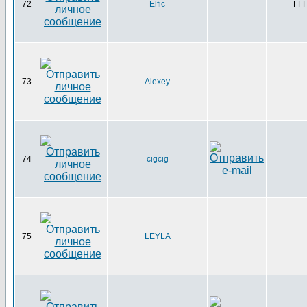
72
Elfic
ГЃ
73
Alexey
74
cigcig
75
LEYLA