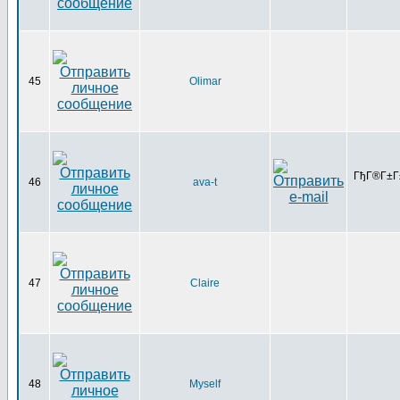
45
Olimar
ГђГ®Г±Г
46
ava-t
47
Claire
48
Myself