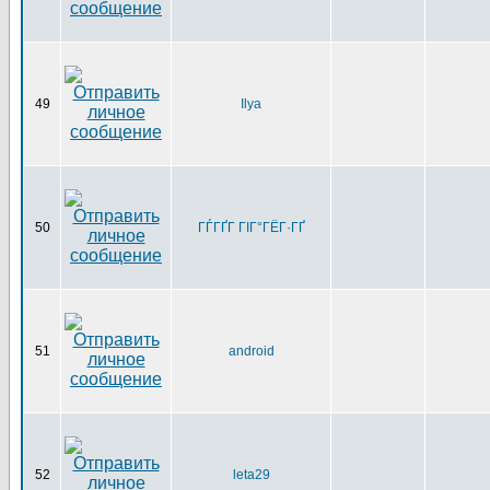
49
Ilya
50
ГЃГҐГ ГІГ°ГЁГ·ГҐ
51
android
52
leta29