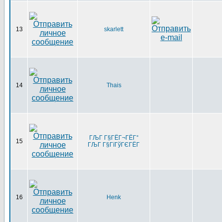
13
skarlett
14
Thais
ГЉГ Г§ГЁГ¬ГЁГ°
15
ГЉГ Г§ГїГўГЄГЁГ­
16
Henk