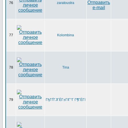
76
zaratoustra
77
Kolombina
78
Tina
79
ГђГҐГЈГЁГ±ГІГ°Г Г¶ГЁГї