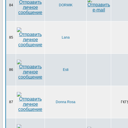
84
DORMIK
85
Lana
86
Esti
87
Donna Rosa
Г€Г§