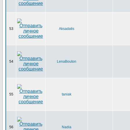
53
Aksadatis
54
LenaBouton
55
taniak
56
Nadia