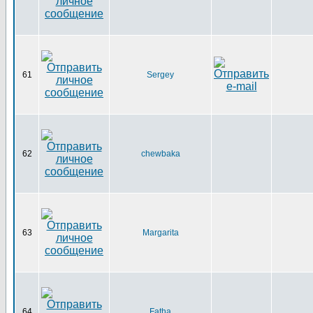
61
Sergey
62
chewbaka
63
Margarita
64
Fatha