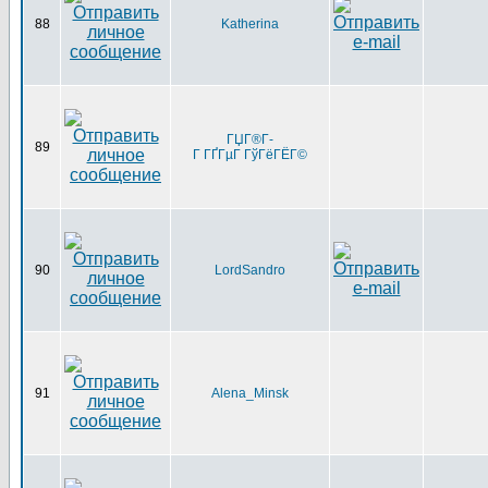
88
Katherina
ГЏГ®Г­
89
Г ГҐГµГ ГўГёГЁГ©
90
LordSandro
91
Alena_Minsk