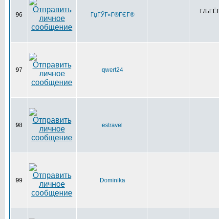
ГЉГЁГҐ
96
ГџГЎГ«Г®ГЄГ®
97
qwert24
98
estravel
99
Dominika