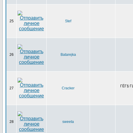
25
Stef
26
Batarejka
ГЁГ§ ГЏ
27
Cracker
28
sweeta