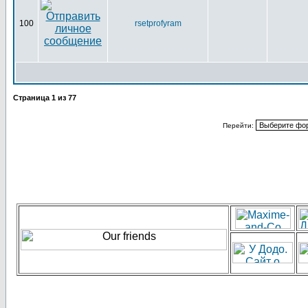
100
rsetprofyram
Страница
1
из
77
Перейти: