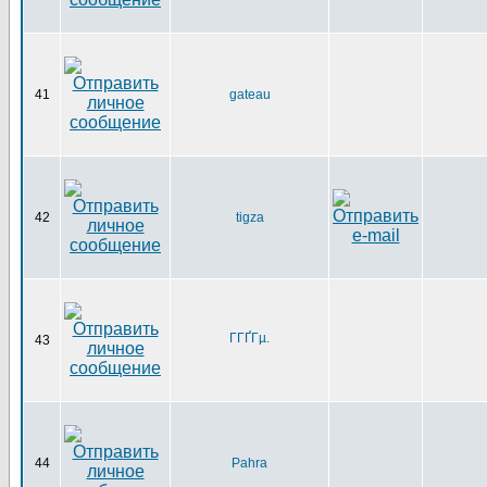
41
gateau
42
tigza
ГГҐГµ.
43
44
Pahra