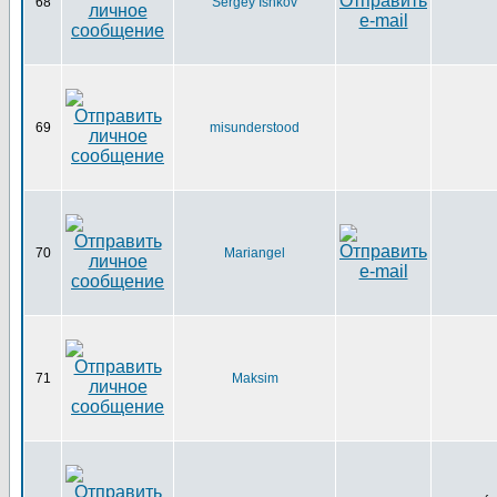
68
Sergey Ishkov
69
misunderstood
70
Mariangel
71
Maksim