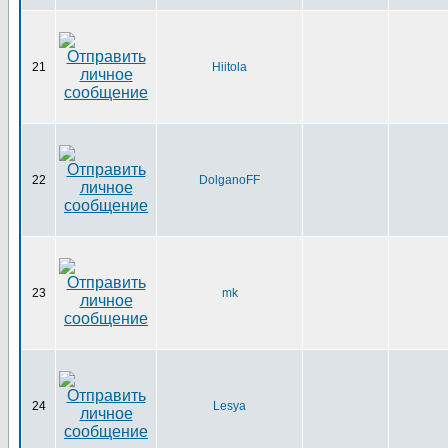
21
Hiitola
22
DolganoFF
23
mk
24
Lesya