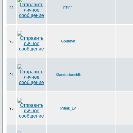
92
ГЋГ­Г
93
Gourmet
94
Klandestanchik
95
Mitnik_LV